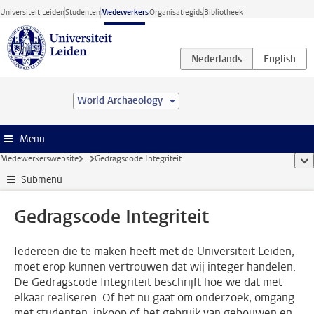
Ga direct naar de inhoud
Universiteit Leiden
Studenten
Medewerkers
Organisatiegids
Bibliotheek
World Archaeology
Menu
Medewerkerswebsite
...
Gedragscode Integriteit
too
Submenu
Gedragscode Integriteit
Iedereen die te maken heeft met de Universiteit Leiden,
moet erop kunnen vertrouwen dat wij integer handelen.
De Gedragscode Integriteit beschrijft hoe we dat met
elkaar realiseren. Of het nu gaat om onderzoek, omgang
met studenten, inkoop of het gebruik van gebouwen en