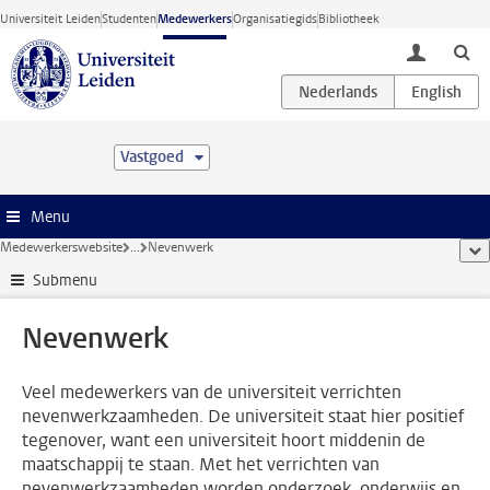
Ga direct naar de inhoud
Universiteit Leiden
Studenten
Medewerkers
Organisatiegids
Bibliotheek
toggle lo
Vastgoed
Menu
Medewerkerswebsite
...
Nevenwerk
too
Submenu
Nevenwerk
Veel medewerkers van de universiteit verrichten
nevenwerkzaamheden. De universiteit staat hier positief
tegenover, want een universiteit hoort middenin de
maatschappij te staan. Met het verrichten van
nevenwerkzaamheden worden onderzoek, onderwijs en