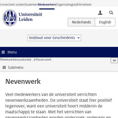
Ga direct naar de inhoud
Universiteit Leiden
Studenten
Medewerkers
Organisatiegids
Bibliotheek
toggle lo
Instituut voor Geschiedenis
Menu
Medewerkerswebsite
...
Nevenwerk
too
Submenu
Nevenwerk
Veel medewerkers van de universiteit verrichten
nevenwerkzaamheden. De universiteit staat hier positief
tegenover, want een universiteit hoort middenin de
maatschappij te staan. Met het verrichten van
nevenwerkzaamheden worden onderzoek, onderwijs en