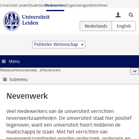
Ga direct naar de inhoud
Universiteit Leiden
Studenten
Medewerkers
Organisatiegids
Bibliotheek
toggle lo
Politieke Wetenschap
Menu
Medewerkerswebsite
...
Nevenwerk
too
Submenu
Nevenwerk
Veel medewerkers van de universiteit verrichten
nevenwerkzaamheden. De universiteit staat hier positief
tegenover, want een universiteit hoort middenin de
maatschappij te staan. Met het verrichten van
nevenwerkzaamheden worden onderzoek, onderwijs en