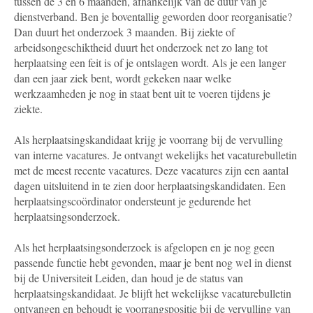
tussen de 3 en 6 maanden, afhankelijk van de duur van je
dienstverband. Ben je boventallig geworden door reorganisatie?
Dan duurt het onderzoek 3 maanden. Bij ziekte of
arbeidsongeschiktheid duurt het onderzoek net zo lang tot
herplaatsing een feit is of je ontslagen wordt. Als je een langer
dan een jaar ziek bent, wordt gekeken naar welke
werkzaamheden je nog in staat bent uit te voeren tijdens je
ziekte.
Als herplaatsingskandidaat krijg je voorrang bij de vervulling
van interne vacatures. Je ontvangt wekelijks het vacaturebulletin
met de meest recente vacatures. Deze vacatures zijn een aantal
dagen uitsluitend in te zien door herplaatsingskandidaten. Een
herplaatsingscoördinator ondersteunt je gedurende het
herplaatsingsonderzoek.
Als het herplaatsingsonderzoek is afgelopen en je nog geen
passende functie hebt gevonden, maar je bent nog wel in dienst
bij de Universiteit Leiden, dan houd je de status van
herplaatsingskandidaat. Je blijft het wekelijkse vacaturebulletin
ontvangen en behoudt je voorrangspositie bij de vervulling van