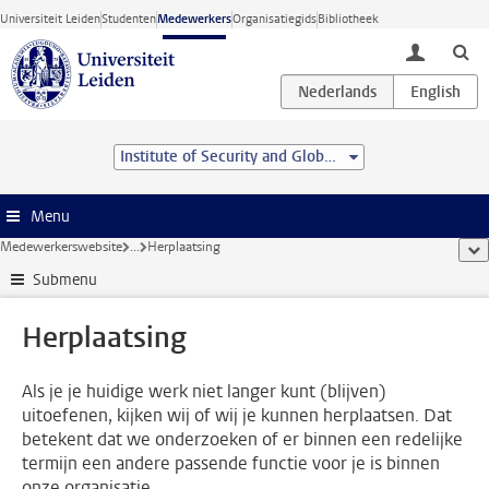
Ga direct naar de inhoud
Universiteit Leiden
Studenten
Medewerkers
Organisatiegids
Bibliotheek
toggle lo
Institute of Security and Global Affairs
Menu
Medewerkerswebsite
...
Herplaatsing
too
Submenu
Herplaatsing
Als je je huidige werk niet langer kunt (blijven)
uitoefenen, kijken wij of wij je kunnen herplaatsen. Dat
betekent dat we onderzoeken of er binnen een redelijke
termijn een andere passende functie voor je is binnen
onze organisatie.