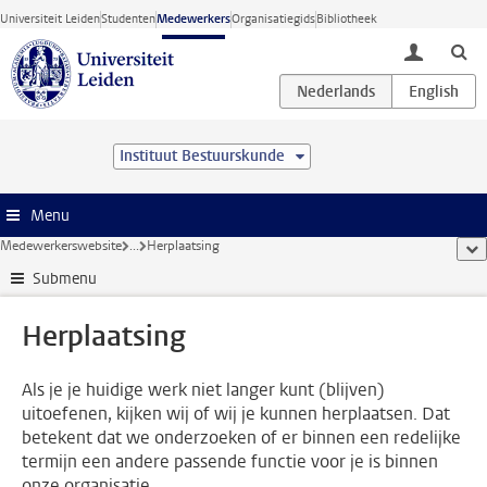
Ga direct naar de inhoud
Universiteit Leiden
Studenten
Medewerkers
Organisatiegids
Bibliotheek
toggle lo
Instituut Bestuurskunde
Menu
Medewerkerswebsite
...
Herplaatsing
too
Submenu
Herplaatsing
Als je je huidige werk niet langer kunt (blijven)
uitoefenen, kijken wij of wij je kunnen herplaatsen. Dat
betekent dat we onderzoeken of er binnen een redelijke
termijn een andere passende functie voor je is binnen
onze organisatie.