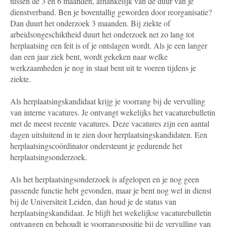
tussen de 3 en 6 maanden, afhankelijk van de duur van je
dienstverband. Ben je boventallig geworden door reorganisatie?
Dan duurt het onderzoek 3 maanden. Bij ziekte of
arbeidsongeschiktheid duurt het onderzoek net zo lang tot
herplaatsing een feit is of je ontslagen wordt. Als je een langer
dan een jaar ziek bent, wordt gekeken naar welke
werkzaamheden je nog in staat bent uit te voeren tijdens je
ziekte.
Als herplaatsingskandidaat krijg je voorrang bij de vervulling
van interne vacatures. Je ontvangt wekelijks het vacaturebulletin
met de meest recente vacatures. Deze vacatures zijn een aantal
dagen uitsluitend in te zien door herplaatsingskandidaten. Een
herplaatsingscoördinator ondersteunt je gedurende het
herplaatsingsonderzoek.
Als het herplaatsingsonderzoek is afgelopen en je nog geen
passende functie hebt gevonden, maar je bent nog wel in dienst
bij de Universiteit Leiden, dan houd je de status van
herplaatsingskandidaat. Je blijft het wekelijkse vacaturebulletin
ontvangen en behoudt je voorrangspositie bij de vervulling van