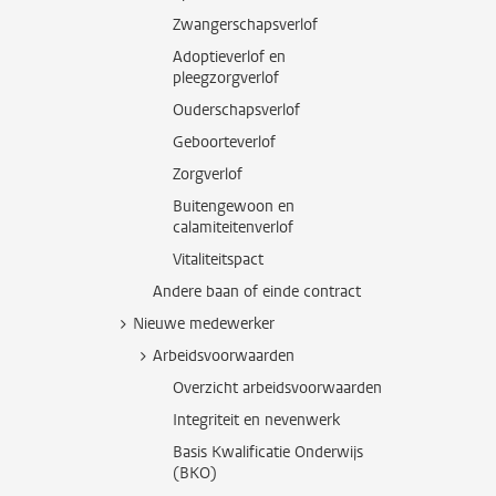
Zwangerschapsverlof
Adoptieverlof en
pleegzorgverlof
Ouderschapsverlof
Geboorteverlof
Zorgverlof
Buitengewoon en
calamiteitenverlof
Vitaliteitspact
Andere baan of einde contract
Nieuwe medewerker
Arbeidsvoorwaarden
Overzicht arbeidsvoorwaarden
Integriteit en nevenwerk
Basis Kwalificatie Onderwijs
(BKO)