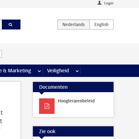
Login
agina’s
e & Marketing
meer Communicatie & Marketing pagina’s
Veiligheid
meer Veiligheid pagina’s
Documenten
Hooglerarenbeleid
t
t
r
Zie ook