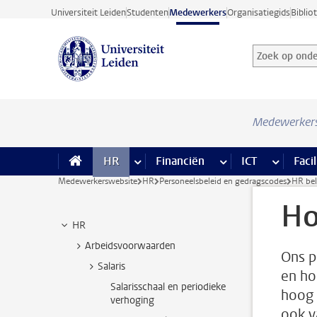
Ga direct naar de inhoud
Universiteit Leiden
Studenten
Medewerkers
Organisatiegids
Biblio
Zoek op onder
Zoekterm
Medewerker
HR
meer HR pagina’s
Financiën
meer Financiën pagi
ICT
meer ICT
Facil
Medewerkerswebsite
HR
Personeelsbeleid en gedragscodes
HR bel
Ho
HR
Arbeidsvoorwaarden
Ons p
Salaris
en ho
Salarisschaal en periodieke
hoog 
verhoging
ook v