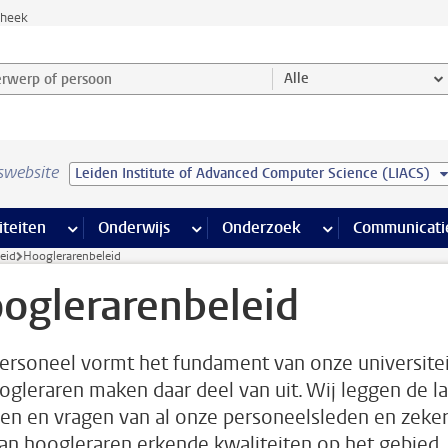
theek
werp of persoon en selecteer categorie
Alle
swebsite
Leiden Institute of Advanced Computer Science (LIACS)
na’s
 pagina’s
iteiten
meer Faciliteiten pagina’s
Onderwijs
meer Onderwijs pagina’s
Onderzoek
meer Onderzoek p
Communicati
eid
Hooglerarenbeleid
oglerarenbeleid
ersoneel vormt het fundament van onze universitei
ogleraren maken daar deel van uit. Wij leggen de la
en en vragen van al onze personeelsleden en zeke
an hoogleraren erkende kwaliteiten op het gebied