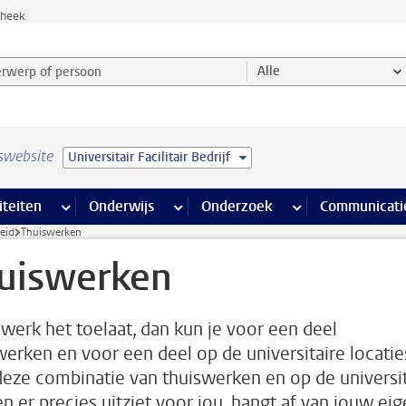
theek
werp of persoon en selecteer categorie
Alle
swebsite
Universitair Facilitair Bedrijf
na’s
 pagina’s
iteiten
meer Faciliteiten pagina’s
Onderwijs
meer Onderwijs pagina’s
Onderzoek
meer Onderzoek p
Communicati
eid
Thuiswerken
uiswerken
e werk het toelaat, dan kun je voor een deel
werken en voor een deel op de universitaire locatie
eze combinatie van thuiswerken en op de universit
n er precies uitziet voor jou, hangt af van jouw ei