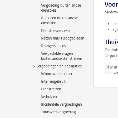
Voo
Vergoeding buitenlandse
dienstreis
Medewer
Boek een buitenlandse
dienstreis
heb
zij
Dienstreisverzekering
Reizen naar risicogebieden
Thui
Reizigersadvies
De thui
Veelgestelde vragen
25 per 
buitenlandse dienstreizen
Vergoedingen en declaraties
Of je i
je de ve
Woon-werkverkeer
Internetgebruik
Dienstreizen
Verhuizen
Incidentele vergoedingen
Thuiswerkvergoeding