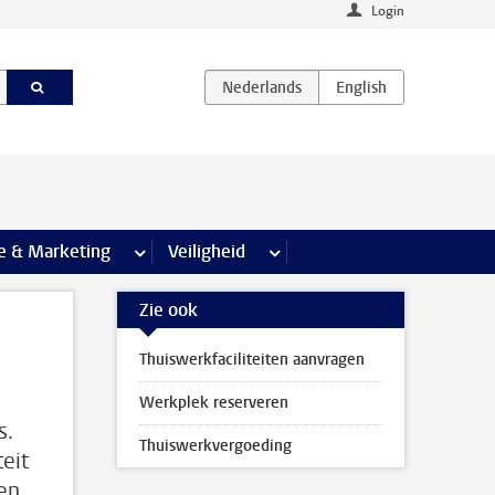
Login
agina’s
e & Marketing
meer Communicatie & Marketing pagina’s
Veiligheid
meer Veiligheid pagina’s
Zie ook
Thuiswerkfaciliteiten aanvragen
Werkplek reserveren
s.
Thuiswerkvergoeding
eit
gen