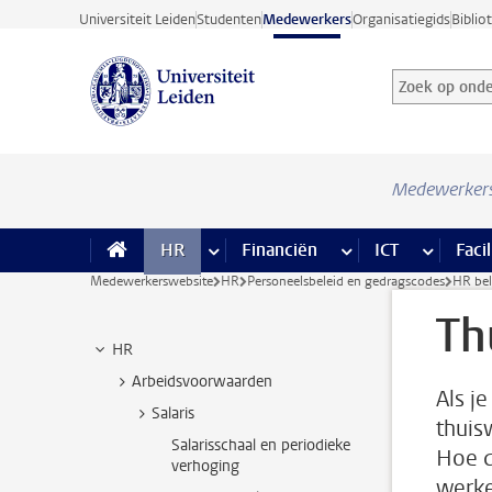
Ga direct naar de inhoud
Universiteit Leiden
Studenten
Medewerkers
Organisatiegids
Biblio
Zoek op onder
Zoekterm
Medewerker
HR
meer HR pagina’s
Financiën
meer Financiën pagi
ICT
meer ICT
Facil
Medewerkerswebsite
HR
Personeelsbeleid en gedragscodes
HR bel
Th
HR
Arbeidsvoorwaarden
Als j
Salaris
thuis
Salarisschaal en periodieke
Hoe d
verhoging
werke