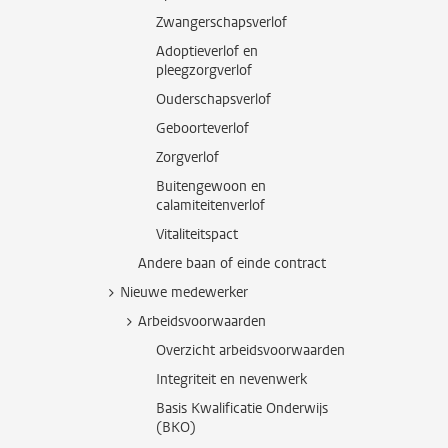
Zwangerschapsverlof
Adoptieverlof en
pleegzorgverlof
Ouderschapsverlof
Geboorteverlof
Zorgverlof
Buitengewoon en
calamiteitenverlof
Vitaliteitspact
Andere baan of einde contract
Nieuwe medewerker
Arbeidsvoorwaarden
Overzicht arbeidsvoorwaarden
Integriteit en nevenwerk
Basis Kwalificatie Onderwijs
(BKO)