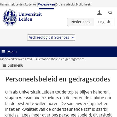
Ga direct naar de inhoud
Universiteit Leiden
Studenten
Medewerkers
Organisatiegids
Bibliotheek
toggle lo
Archaeological Sciences
Menu
Medewerkerswebsite
HR
Personeelsbeleid en gedragscodes
Submenu
Personeelsbeleid en gedragscodes
Om als Universiteit Leiden tot de top te blijven behoren,
vragen we van onderzoekers en docenten de ambitie om
bij de besten te willen horen. De samenwerking met en
inzet en kwaliteit van de ondersteunende staf is daarbij
cruciaal. Lees meer over ons personeelsbeleid, diversiteit