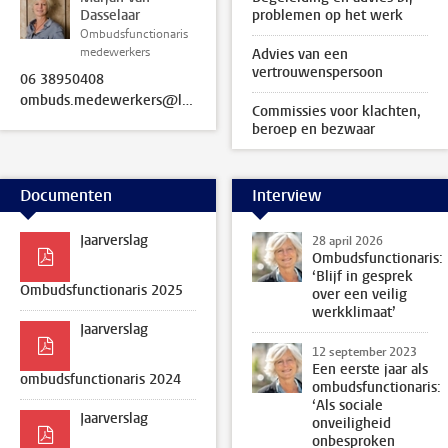
Dasselaar
problemen op het werk
Ombudsfunctionaris
medewerkers
Advies van een
vertrouwenspersoon
06 38950408
ombuds.medewerkers@leidenuniv.nl
Commissies voor klachten,
beroep en bezwaar
Documenten
Interview
Jaarverslag
28 april 2026
Ombudsfunctionaris:
‘Blijf in gesprek
Ombudsfunctionaris 2025
over een veilig
werkklimaat’
Jaarverslag
12 september 2023
Een eerste jaar als
ombudsfunctionaris 2024
ombudsfunctionaris:
‘Als sociale
Jaarverslag
onveiligheid
onbesproken