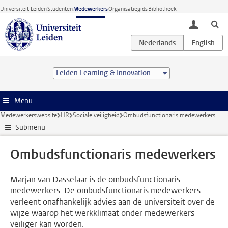
Ga direct naar de inhoud
Universiteit Leiden
Studenten
Medewerkers
Organisatiegids
Bibliotheek
toggle lo
Leiden Learning & Innovation Centre
Menu
Medewerkerswebsite
HR
Sociale veiligheid
Ombudsfunctionaris medewerkers
Submenu
Ombudsfunctionaris medewerkers
Marjan van Dasselaar is de ombudsfunctionaris
medewerkers. De ombudsfunctionaris medewerkers
verleent onafhankelijk advies aan de universiteit over de
wijze waarop het werkklimaat onder medewerkers
veiliger kan worden.