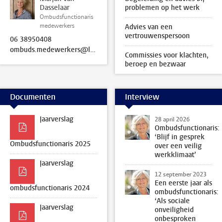
Dasselaar
problemen op het werk
Ombudsfunctionaris
medewerkers
Advies van een
vertrouwenspersoon
06 38950408
ombuds.medewerkers@leidenuniv.nl
Commissies voor klachten,
beroep en bezwaar
Documenten
Interview
Jaarverslag
28 april 2026
Ombudsfunctionaris:
‘Blijf in gesprek
Ombudsfunctionaris 2025
over een veilig
werkklimaat’
Jaarverslag
12 september 2023
Een eerste jaar als
ombudsfunctionaris 2024
ombudsfunctionaris:
‘Als sociale
Jaarverslag
onveiligheid
onbesproken