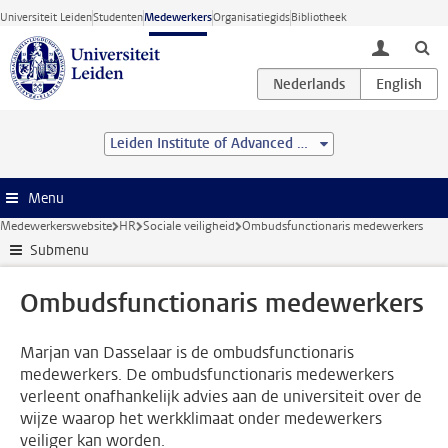
Ga direct naar de inhoud
Universiteit Leiden
Studenten
Medewerkers
Organisatiegids
Bibliotheek
toggle lo
Leiden Institute of Advanced Computer Science (LIACS)
Menu
Medewerkerswebsite
HR
Sociale veiligheid
Ombudsfunctionaris medewerkers
Submenu
Ombudsfunctionaris medewerkers
Marjan van Dasselaar is de ombudsfunctionaris
medewerkers. De ombudsfunctionaris medewerkers
verleent onafhankelijk advies aan de universiteit over de
wijze waarop het werkklimaat onder medewerkers
veiliger kan worden.