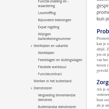
Functie-indeling en -
gespre
waardering
promo
Loonheffing
kun j
Bijzondere beloningen
Expat regeling
Prob
Wijzigen
Promover
bankrekeningnummer
kan je z
Werktijden en vakantie
altijd.
Werktijden
jou en j
van het
Feestdagen en sluitingsdagen
tussen c
Flexibele werkduur
geweld.
Functiecontract
Zorg
Werken in het buitenland
Dienstreizen
Als je z
vertrouw
Vergoeding binnenlandse
bent ov
dienstreis
als je a
Buitenlandse dienstreizen