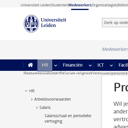
Ga direct naar de inhoud
Universiteit Leiden
Studenten
Medewerkers
Organisatiegids
Biblio
Zoek op onder
Zoekterm
Medewerker
HR
meer HR pagina’s
Financiën
meer Financiën pagi
ICT
meer ICT
Facil
Medewerkerswebsite
HR
Sociale veiligheid
Vertrouwenspersonen
Pr
HR
Arbeidsvoorwaarden
Wil j
Salaris
ander
Salarisschaal en periodieke
vertr
verhoging
advie