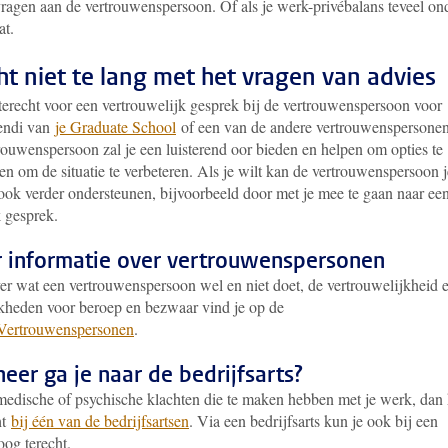
vragen aan de vertrouwenspersoon. Of als je werk-privébalans teveel on
at.
t niet te lang met het vragen van advies
 terecht voor een vertrouwelijk gesprek bij de vertrouwenspersoon voor
endi van
je Graduate School
of een van de andere vertrouwenspersonen
rouwenspersoon zal je een luisterend oor bieden en helpen om opties te
n om de situatie te verbeteren. Als je wilt kan de vertrouwenspersoon j
 ook verder ondersteunen, bijvoorbeeld door met je mee te gaan naar ee
k gesprek.
 informatie over vertrouwenspersonen
er wat een vertrouwenspersoon wel en niet doet, de vertrouwelijkheid 
kheden voor beroep en bezwaar vind je op de
Vertrouwenspersonen
.
er ga je naar de bedrijfsarts?
medische of psychische klachten die te maken hebben met je werk, dan
ht
bij één van de bedrijfsartsen
. Via een bedrijfsarts kun je ook bij een
oog terecht.