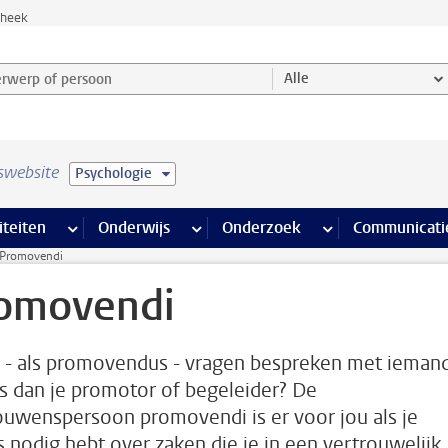
theek
werp of persoon en selecteer categorie
Alle
swebsite
Psychologie
na’s
 pagina’s
iteiten
meer Faciliteiten pagina’s
Onderwijs
meer Onderwijs pagina’s
Onderzoek
meer Onderzoek p
Communicati
Promovendi
omovendi
e - als promovendus - vragen bespreken met ieman
s dan je promotor of begeleider? De
ouwenspersoon promovendi is er voor jou als je
s nodig hebt over zaken die je in een vertrouwelijk