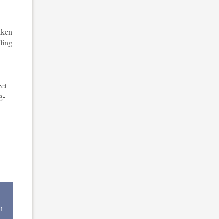
ukken
ling
ect
g-
n