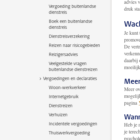
advies 
Vergoeding buitenlandse
druk sta
dienstreis
Boek een buitenlandse
Wach
dienstreis
Je kunt
Dienstreisverzekering
promov
Reizen naar risicogebieden
De vert
verkenne
Reizigersadvies
daarbij
Veelgestelde vragen
moeilij
buitenlandse dienstreizen
Vergoedingen en declaraties
Meer
Woon-werkverkeer
Meer ov
mogelij
Internetgebruik
pagina
Dienstreizen
Verhuizen
Wanne
Incidentele vergoedingen
Heb je 
je terec
Thuiswerkvergoeding
psychol