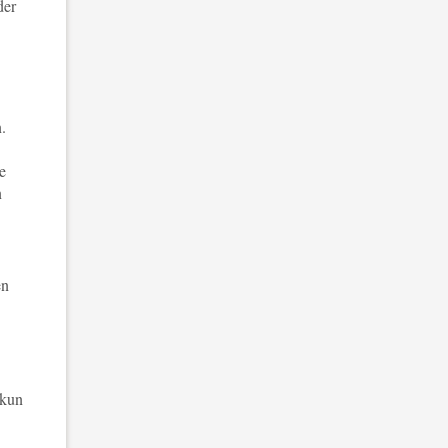
der
.
e
n
en
 kun