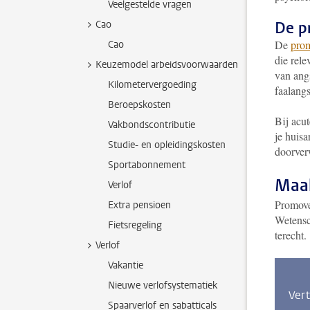
Veelgestelde vragen
Cao
De p
De
pro
Cao
die rel
Keuzemodel arbeidsvoorwaarden
van ang
Kilometervergoeding
faalangs
Beroepskosten
Bij acu
Vakbondscontributie
je huisa
Studie- en opleidingskosten
doorver
Sportabonnement
Maak
Verlof
Promove
Extra pensioen
Wetensc
Fietsregeling
terecht.
Verlof
Vakantie
Nieuwe verlofsystematiek
Ver
Spaarverlof en sabatticals