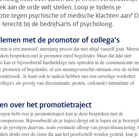
k aan de orde wilt stellen. Loop je tijdens je
tie tegen psychische of medische klachten aan? 
e terecht bij de bedrijfsarts of psycholoog.
lemen met de promotor of collega's
en is een intensief, meerjarig proces dat niet altijd vanzelf gaat. Meest
aken bespreken met je promotor en/of begeleider. Maar dat lukt niet
 Zo kan er bijvoorbeeld hardnekkige ruis optreden in de communicatie tu
e promotor of begeleider, of een meningsverschil ontstaan over de richti
 onderzoek. Je kunt ook te maken hebben met een onveilige werksfeer
ollega's als gevolg van discriminatie, pesten, (seksuele) intimidatie of
en over het promotietraject
orgen hebt over je promotietraject kun je deze bespreken met de
enspersoon. Bijvoorbeeld als je traject dreigt uit te lopen en je bezorgd
er de gevolgen daarvan, zoals eventuele afloop van projectfinanciering.
nders denkt over de eisen die aan het proefschrift worden gesteld, kun je