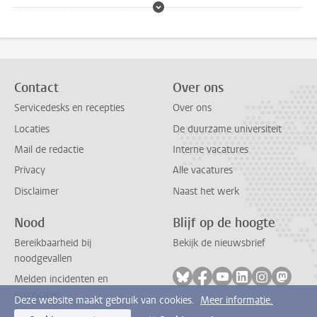
Contact
Over ons
Servicedesks en recepties
Over ons
Locaties
De duurzame universiteit
Mail de redactie
Interne vacatures
Privacy
Alle vacatures
Disclaimer
Naast het werk
Nood
Blijf op de hoogte
Bereikbaarheid bij
Bekijk de nieuwsbrief
noodgevallen
Volg ons op bluesky
Volg ons op facebook
Volg ons op youtub
Volg ons op li
Volg ons o
Volg 
Melden incidenten en
ongevallen
Deze website maakt gebruik van cookies.
Meer informatie.