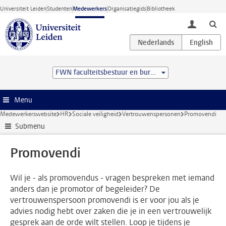
Ga direct naar de inhoud
Universiteit Leiden
Studenten
Medewerkers
Organisatiegids
Bibliotheek
toggle lo
FWN faculteitsbestuur en bureau
Menu
Medewerkerswebsite
HR
Sociale veiligheid
Vertrouwenspersonen
Promovendi
Submenu
Promovendi
Wil je - als promovendus - vragen bespreken met iemand
anders dan je promotor of begeleider? De
vertrouwenspersoon promovendi is er voor jou als je
advies nodig hebt over zaken die je in een vertrouwelijk
gesprek aan de orde wilt stellen. Loop je tijdens je