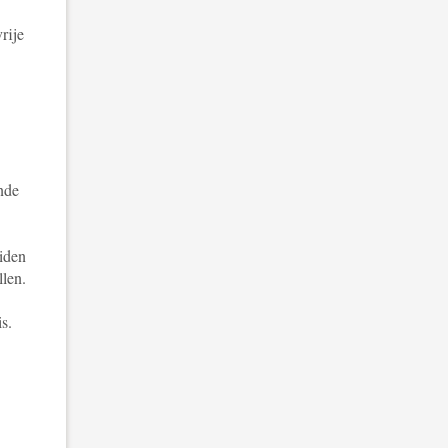
rije
nde
eiden
llen.
s.