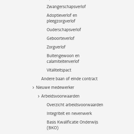
Zwangerschapsverlof
Adoptieverlof en
pleegzorgverlof
Ouderschapsverlof
Geboorteverlof
Zorgverlof
Buitengewoon en
calamiteitenverlof
Vitaliteitspact
Andere baan of einde contract
Nieuwe medewerker
Arbeidsvoorwaarden
Overzicht arbeidsvoorwaarden
Integriteit en nevenwerk
Basis Kwalificatie Onderwijs
(BKO)