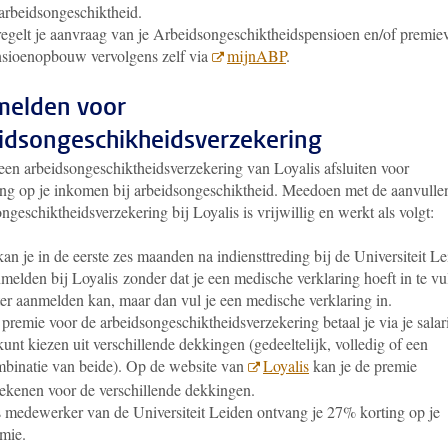
arbeidsongeschiktheid.
regelt je aanvraag van je Arbeidsongeschiktheidspensioen en/of premiev
sioenopbouw vervolgens zelf via
mijnABP
.
elden voor
idsongeschikheidsverzekering
 een arbeidsongeschiktheidsverzekering van Loyalis afsluiten voor
ing op je inkomen bij arbeidsongeschiktheid.
Meedoen met de aanvulle
ngeschiktheidsverzekering bij Loyalis is vrijwillig en werkt als volgt:
kan je in de eerste zes maanden na indiensttreding bij de Universiteit L
melden bij Loyalis zonder dat je een medische verklaring hoeft in te vu
er aanmelden kan, maar dan vul je een medische verklaring in.
premie voor de arbeidsongeschiktheidsverzekering betaal je via je salari
kunt kiezen uit verschillende dekkingen (gedeeltelijk, volledig of een
binatie van beide). Op de website van
Loyalis
kan je de premie
ekenen voor de verschillende dekkingen.
 medewerker van de Universiteit Leiden ontvang je 27% korting op je
emie.