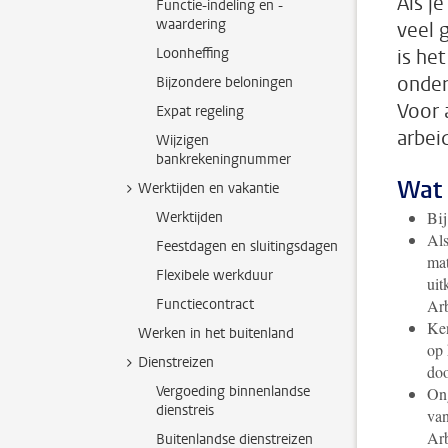
Als j
Functie-indeling en -
waardering
veel 
Loonheffing
is het
onder
Bijzondere beloningen
Voor 
Expat regeling
arbei
Wijzigen
bankrekeningnummer
Wat 
Werktijden en vakantie
Bij
Werktijden
Als
Feestdagen en sluitingsdagen
mat
Flexibele werkduur
uit
Functiecontract
Ar
Ken
Werken in het buitenland
op
Dienstreizen
doo
Vergoeding binnenlandse
Ong
dienstreis
van
Arb
Buitenlandse dienstreizen