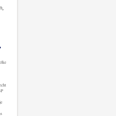
n,
?
elke
echt
BP
je
ns