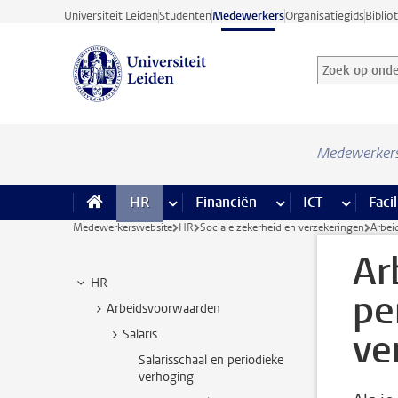
Ga direct naar de inhoud
Universiteit Leiden
Studenten
Medewerkers
Organisatiegids
Biblio
Zoek op onder
Zoekterm
Medewerker
HR
meer HR pagina’s
Financiën
meer Financiën pagi
ICT
meer ICT
Facil
Medewerkerswebsite
HR
Sociale zekerheid en verzekeringen
Arbei
Ar
HR
pe
Arbeidsvoorwaarden
ve
Salaris
Salarisschaal en periodieke
verhoging