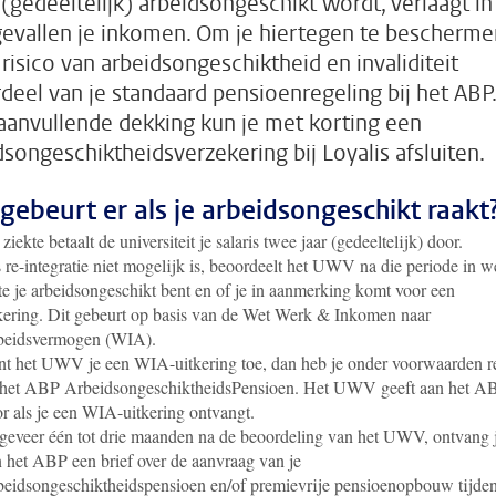
e (gedeeltelijk) arbeidsongeschikt wordt, verlaagt in
gevallen je inkomen. Om je hiertegen te bescherme
 risico van arbeidsongeschiktheid en invaliditeit
deel van je standaard pensioenregeling bij het ABP.
aanvullende dekking kun je met korting een
dsongeschiktheidsverzekering bij Loyalis afsluiten.
gebeurt er als je arbeidsongeschikt raakt
 ziekte
betaalt de universiteit je salaris twee jaar (gedeeltelijk) door.
 re-integratie niet mogelijk is, beoordeelt het UWV na die periode in w
e je arbeidsongeschikt bent en of je in aanmerking komt voor een
kering. Dit gebeurt op basis van de Wet Werk & Inkomen naar
beidsvermogen (WIA).
t het UWV je een WIA-uitkering toe, dan heb je onder voorwaarden r
 het ABP ArbeidsongeschiktheidsPensioen. Het UWV geeft aan het A
r als je een WIA-uitkering ontvangt.
eveer één tot drie maanden na de beoordeling van het UWV, ontvang 
 het ABP een brief over de aanvraag van je
eidsongeschiktheidspensioen en/of premievrije pensioenopbouw tijde