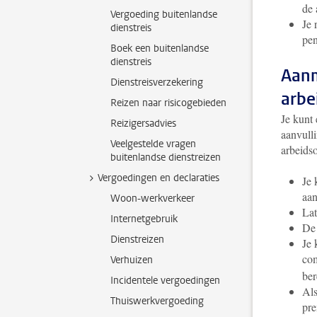
de 
Vergoeding buitenlandse
Je 
dienstreis
pen
Boek een buitenlandse
dienstreis
Aanm
Dienstreisverzekering
arbe
Reizen naar risicogebieden
Je kunt
Reizigersadvies
aanvull
Veelgestelde vragen
arbeidso
buitenlandse dienstreizen
Vergoedingen en declaraties
Je 
aan
Woon-werkverkeer
Lat
Internetgebruik
De 
Dienstreizen
Je 
com
Verhuizen
ber
Incidentele vergoedingen
Als
Thuiswerkvergoeding
pr