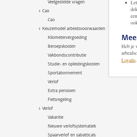
Veelgestelde vragen
Let
dek
Cao
een
Cao
ook
Keuzemodel arbeidsvoorwaarden
Mee
Kilometervergoeding
Heb je 
Beroepskosten
arbeids
Vakbondscontributie
Loyalis
.
Studie- en opleidingskosten
Sportabonnement
Verlof
Extra pensioen
Fietsregeling
Verlof
Vakantie
Nieuwe verlofsystematiek
Spaarverlof en sabatticals