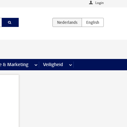
Login
agina’s
e & Marketing
meer Communicatie & Marketing pagina’s
Veiligheid
meer Veiligheid pagina’s