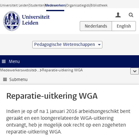
Ga direct naar de inhoud
Universiteit Leiden
Studenten
Medewerkers
Organisatiegids
Bibliotheek
toggle lo
Pedagogische Wetenschappen
Menu
Medewerkerswebsite
...
Reparatie-uitkering WGA
too
Submenu
Reparatie-uitkering WGA
Indien je op of na 1 januari 2016 arbeidsongeschikt bent
geraakt en een loongerelateerde WGA-uitkering
ontvangt, heb je mogelijk ook recht op een zogeheten
reparatie-uitkering WGA.