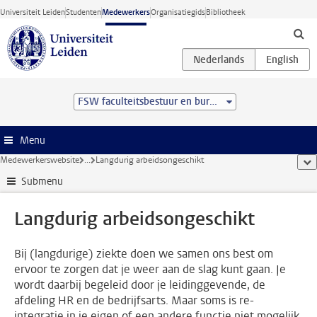
Ga direct naar de inhoud
Universiteit Leiden
Studenten
Medewerkers
Organisatiegids
Bibliotheek
FSW faculteitsbestuur en bureau
Menu
Medewerkerswebsite
...
Langdurig arbeidsongeschikt
too
Submenu
Langdurig arbeidsongeschikt
Bij (langdurige) ziekte doen we samen ons best om
ervoor te zorgen dat je weer aan de slag kunt gaan. Je
wordt daarbij begeleid door je leidinggevende, de
afdeling HR en de bedrijfsarts. Maar soms is re-
integratie in je eigen of een andere functie niet mogelijk.