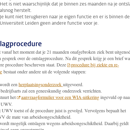
Het is niet waarschijnlijk dat je binnen zes maanden na je ontsl
alsnog herstelt.
Je kunt niet terugkeren naar je eigen functie en er is binnen de
Universiteit Leiden geen andere functie voor je.
lagprocedure
t vanaf het moment dat je 21 maanden onafgebroken ziek bent uitgeno
 gesprek over de ontslagprocedure. Na dit gesprek krijg je een brief wa
ere procedure beschreven staat. Deze
procedure bij ziekte en re-
ie
bestaat onder andere uit de volgende stappen:
 wordt een
herplaatsingsonderzoek
uitgevoerd.
bedrijfsarts zal een geneeskundig onderzoek verrichten.
stuurt het
aanvraagformulier voor een WIA-uitkering
ingevuld op naa
t UWV.
 UWV toetst of de procedure juist is gevolgd. Vervolgens bepaalt het
V de mate van arbeidsongeschiktheid.
wordt mogelijk ontslagen wegens arbeidsongeschiktheid. Daarbij geldt 
insel geen opzegtermijn.