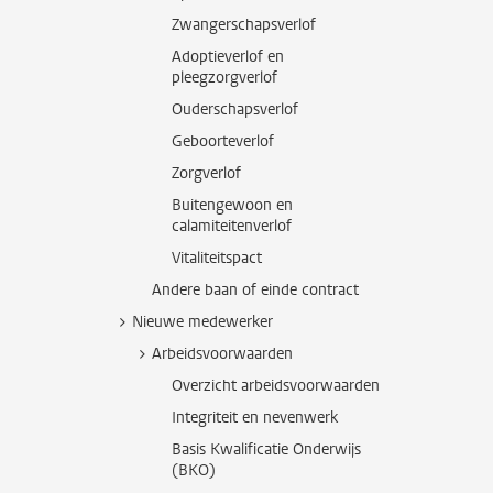
Zwangerschapsverlof
Adoptieverlof en
pleegzorgverlof
Ouderschapsverlof
Geboorteverlof
Zorgverlof
Buitengewoon en
calamiteitenverlof
Vitaliteitspact
Andere baan of einde contract
Nieuwe medewerker
Arbeidsvoorwaarden
Overzicht arbeidsvoorwaarden
Integriteit en nevenwerk
Basis Kwalificatie Onderwijs
(BKO)