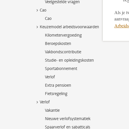
Veelgestelde vragen
Cao
Als je t
aanvraa
Cao
Arbeids
Keuzemodel arbeidsvoorwaarden
Kilometervergoeding
Beroepskosten
Vakbondscontributie
Studie- en opleidingskosten
Sportabonnement
Verlof
Extra pensioen
Fietsregeling
Verlof
Vakantie
Nieuwe verlofsystematiek
Spaarverlof en sabatticals