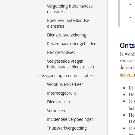
Vergoeding buitenlandse
dienstreis
Boek een buitenlandse
dienstreis
Dienstreisverzekering
Onts
Reizen naar risicogebieden
Reizigersadvies
Je word
voor een
Veelgestelde vragen
de verd
buitenlandse dienstreizen
integrat
Vergoedingen en declaraties
Woon-werkverkeer
Er
Internetgebruik
De 
Je 
Dienstreizen
he
Verhuizen
Het
Incidentele vergoedingen
UW
Je 
Thuiswerkvergoeding
beg