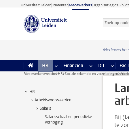
Ga direct naar de inhoud
Universiteit Leiden
Studenten
Medewerkers
Organisatiegids
Biblio
Zoek op onder
Zoekterm
Medewerker
HR
meer HR pagina’s
Financiën
meer Financiën pagi
ICT
meer ICT
Facil
Medewerkerswebsite
HR
Sociale zekerheid en verzekeringen
Arbei
La
HR
ar
Arbeidsvoorwaarden
Salaris
Bij (
Salarisschaal en periodieke
verhoging
te zo