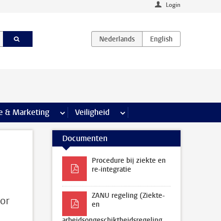
Login
agina’s
e & Marketing
meer Communicatie & Marketing pagina’s
Veiligheid
meer Veiligheid pagina’s
Documenten
Procedure bij ziekte en
re-integratie
ZANU regeling (Ziekte-
oor
en
arbeidsongeschiktheidsregeling