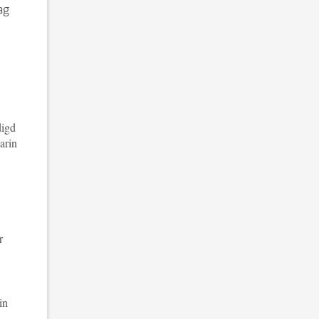
ag
digd
arin
r
in