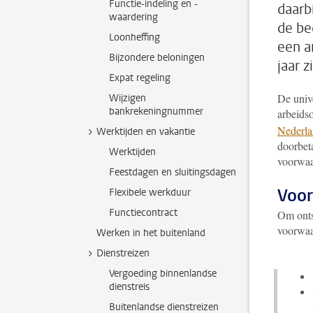
Functie-indeling en -
daarb
waardering
de bed
Loonheffing
een a
Bijzondere beloningen
jaar z
Expat regeling
De unive
Wijzigen
bankrekeningnummer
arbeids
Nederla
Werktijden en vakantie
doorbet
Werktijden
voorwaar
Feestdagen en sluitingsdagen
Voor
Flexibele werkduur
Functiecontract
Om onts
voorwaa
Werken in het buitenland
Dienstreizen
Vergoeding binnenlandse
dienstreis
Buitenlandse dienstreizen