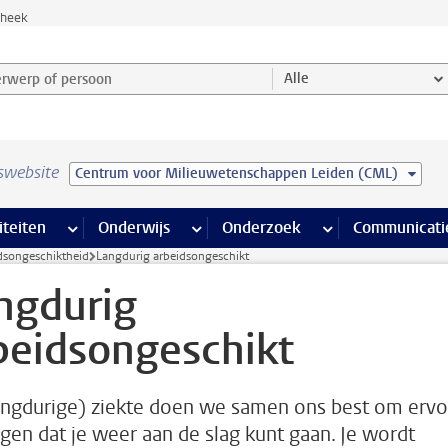
theek
werp of persoon en selecteer categorie
Alle
swebsite
Centrum voor Milieuwetenschappen Leiden (CML)
na’s
 pagina’s
iteiten
meer Faciliteiten pagina’s
Onderwijs
meer Onderwijs pagina’s
Onderzoek
meer Onderzoek p
Communicati
dsongeschiktheid
Langdurig arbeidsongeschikt
ngdurig
beidsongeschikt
langdurige) ziekte doen we samen ons best om erv
rgen dat je weer aan de slag kunt gaan. Je wordt