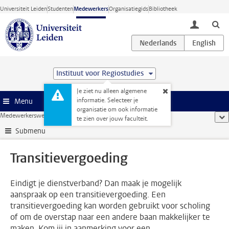
Ga direct naar de inhoud
Universiteit Leiden
Studenten
Medewerkers
Organisatiegids
Bibliotheek
toggle lo
Instituut voor Regiostudies
Je ziet nu alleen algemene
informatie. Selecteer je
Menu
organisatie om ook informatie
Medewerkerswebsite
...
Transitievergoeding
too
te zien over jouw faculteit.
Submenu
Transitievergoeding
Eindigt je dienstverband? Dan maak je mogelijk
aanspraak op een transitievergoeding. Een
transitievergoeding kan worden gebruikt voor scholing
of om de overstap naar een andere baan makkelijker te
maken. Kom jij in aanmerking voor een