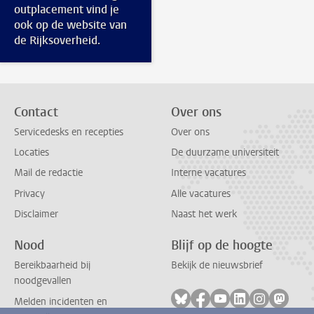
outplacement vind je
ook op de website van
de Rijksoverheid.
Contact
Over ons
Servicedesks en recepties
Over ons
Locaties
De duurzame universiteit
Mail de redactie
Interne vacatures
Privacy
Alle vacatures
Disclaimer
Naast het werk
Nood
Blijf op de hoogte
Bereikbaarheid bij
Bekijk de nieuwsbrief
noodgevallen
Volg ons op bluesky
Volg ons op facebook
Volg ons op youtub
Volg ons op li
Volg ons o
Volg 
Melden incidenten en