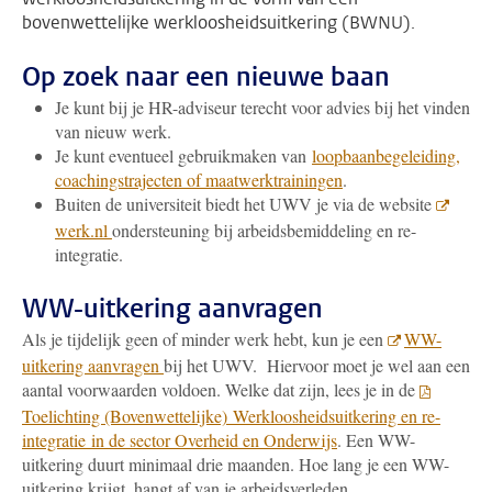
bovenwettelijke werkloosheidsuitkering (BWNU).
Op zoek naar een nieuwe baan
Je kunt bij je HR-adviseur terecht voor advies bij het vinden
van nieuw werk.
Je kunt eventueel gebruikmaken van
loopbaanbegeleiding,
coachingstrajecten of maatwerktrainingen
.
Buiten de universiteit biedt het UWV je via de website
werk.nl
ondersteuning bij arbeidsbemiddeling en re-
integratie.
WW-uitkering aanvragen
Als je tijdelijk geen of minder werk hebt, kun je een
WW-
uitkering aanvragen
bij het UWV. Hiervoor moet je wel aan een
aantal voorwaarden voldoen. Welke dat zijn, lees je in de
Toelichting (Bovenwettelijke) Werkloosheidsuitkering en re-
integratie in de sector Overheid en Onderwijs
. Een WW-
uitkering duurt minimaal drie maanden. Hoe lang je een WW-
uitkering krijgt, hangt af van je arbeidsverleden.