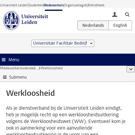
Ga direct naar de inhoud
Universiteit Leiden
Studenten
Medewerkers
Organisatiegids
Bibliotheek
toggle lo
Universitair Facilitair Bedrijf
Menu
Medewerkerswebsite
...
Werkloosheid
too
Submenu
Werkloosheid
Als je dienstverband bij de Universiteit Leiden eindigt,
heb je mogelijk recht op een werkloosheidsuitkering
volgens de Werkloosheidswet (WW). Eventueel kom je
ook in aanmerking voor een aanvullende
werkloosheidsuitkering in de vorm van een