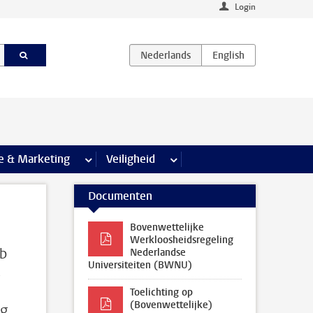
Login
agina’s
e & Marketing
meer Communicatie & Marketing pagina’s
Veiligheid
meer Veiligheid pagina’s
Documenten
Bovenwettelijke
Werkloosheidsregeling
eb
Nederlandse
Universiteiten (BWNU)
s
Toelichting op
(Bovenwettelijke)
ng