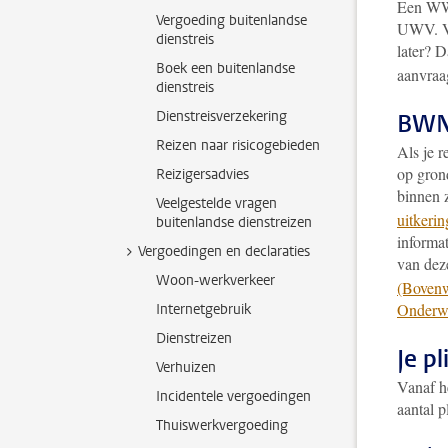
Een WW-
Vergoeding buitenlandse
UWV. Vra
dienstreis
later? D
Boek een buitenlandse
aanvraa
dienstreis
Dienstreisverzekering
BWNU
Reizen naar risicogebieden
Als je 
op gron
Reizigersadvies
binnen 
Veelgestelde vragen
uitkeri
buitenlandse dienstreizen
informa
Vergoedingen en declaraties
van dez
Woon-werkverkeer
(Bovenwe
Onderw
Internetgebruik
Dienstreizen
Je pl
Verhuizen
Vanaf h
Incidentele vergoedingen
aantal p
Thuiswerkvergoeding