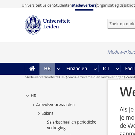
Ga direct naar de inhoud
Universiteit Leiden
Studenten
Medewerkers
Organisatiegids
Biblio
Zoek op onder
Zoekterm
Medewerker
HR
meer HR pagina’s
Financiën
meer Financiën pagi
ICT
meer ICT
Facil
Medewerkerswebsite
HR
Sociale zekerheid en verzekeringen
Werkl
We
HR
Arbeidsvoorwaarden
Als je
Salaris
je mo
Salarisschaal en periodieke
de We
verhoging
aanme