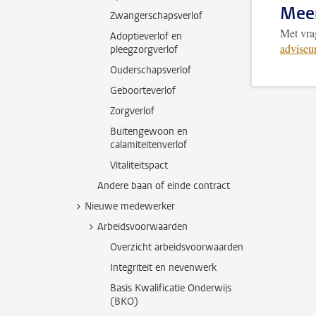
Mee
Zwangerschapsverlof
Met vrag
Adoptieverlof en
adviseu
pleegzorgverlof
Ouderschapsverlof
Geboorteverlof
Zorgverlof
Buitengewoon en
calamiteitenverlof
Vitaliteitspact
Andere baan of einde contract
Nieuwe medewerker
Arbeidsvoorwaarden
Overzicht arbeidsvoorwaarden
Integriteit en nevenwerk
Basis Kwalificatie Onderwijs
(BKO)