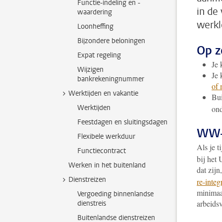
Functie-indeling en -
in de
waardering
werkl
Loonheffing
Bijzondere beloningen
Op z
Expat regeling
Je 
Wijzigen
Je 
bankrekeningnummer
of 
Werktijden en vakantie
Bui
Werktijden
ond
Feestdagen en sluitingsdagen
WW-u
Flexibele werkduur
Als je t
Functiecontract
bij het
Werken in het buitenland
dat zijn
Dienstreizen
re-integ
minimaa
Vergoeding binnenlandse
arbeidsv
dienstreis
Buitenlandse dienstreizen