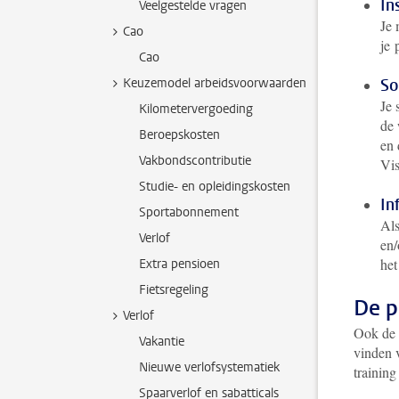
In
Veelgestelde vragen
Je 
Cao
je 
Cao
Keuzemodel arbeidsvoorwaarden
So
Je 
Kilometervergoeding
de 
Beroepskosten
en 
Vakbondscontributie
Vis
Studie- en opleidingskosten
In
Sportabonnement
Als
Verlof
en/
het
Extra pensioen
Fietsregeling
De p
Verlof
Ook de 
Vakantie
vinden 
Nieuwe verlofsystematiek
training
Spaarverlof en sabatticals