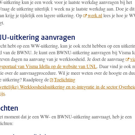
uitkering kun je een week voor je laatste werkdag aanvragen bij het
ag de uitkering uiterlijk 1 week na je laatste werkdag aan. Doe je dit
an krijg je tijdelijk een lagere uitkering. Op
werk.nl
lees je hoe je 
gt.
-uitkering aanvragen
recht hebt op een WW-uitkering, kun je ook recht hebben op een uitkeri
d van de BWNU. Je kunt een BWNU-uitkering aanvragen bij Visma Id
zeven dagen na aanvang van je werkloosheid. Je doet de aanvraag
vi
ngsportaal van Visma Idella op de website van UNL
. Daar vind je ook 
tie over de aanvraagprocedure. Wil je meer weten over de hoogte en du
e uitkering? Raadpleeg de
Toelichting
ttelijke) Werkloosheidsuitkering en re-integratie in de sector Overhei
ijs
.
ichten
et moment dat je een WW- en BWNU-uitkering aanvraagt, heb je een
lichten: