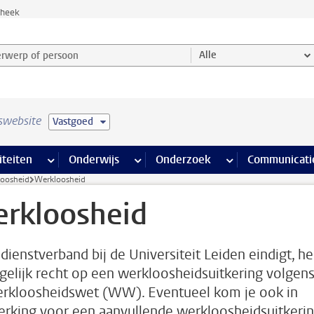
theek
werp of persoon en selecteer categorie
Alle
swebsite
Vastgoed
na’s
 pagina’s
iteiten
meer Faciliteiten pagina’s
Onderwijs
meer Onderwijs pagina’s
Onderzoek
meer Onderzoek p
Communicati
oosheid
Werkloosheid
rkloosheid
 dienstverband bij de Universiteit Leiden eindigt, h
gelijk recht op een werkloosheidsuitkering volgen
rkloosheidswet (WW). Eventueel kom je ook in
rking voor een aanvullende werkloosheidsuitkeri