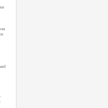
ien
 van
en
aard
,
.