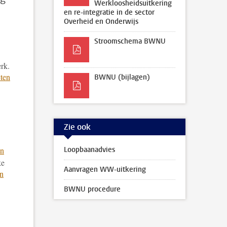
Werkloosheidsuitkering
en re-integratie in de sector
Overheid en Onderwijs
Stroomschema BWNU
rk.
cten
BWNU (bijlagen)
Zie ook
en
Loopbaanadvies
ke
Aanvragen WW-uitkering
en
BWNU procedure