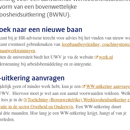
 vorm van een bovenwettelijke
oosheidsuitkering (BWNU).
oek naar een nieuwe baan
kunt bij je HR-adviseur terecht voor advies bij het vinden van nieuw we
kunt eventueel gebruikmaken van
loopbaanbegeleiding, coachingstraje
maatwerktrainingen
.
ten de universiteit biedt het UWV je via de website
werk.nl
ersteuning bij arbeidsbemiddeling en re-integratie.
itkering aanvragen
ijdelijk geen of minder werk hebt, kun je een
WW-uitkering aanvrag
 UWV. Hiervoor moet je wel aan een aantal voorwaarden voldoen. Wel
, lees je in de
Toelichting (Bovenwettelijke) Werkloosheidsuitkering 
ratie in de sector Overheid en Onderwijs
. Een WW-uitkering duurt
l drie maanden. Hoe lang je een WW-uitkering krijgt, hangt af van je
erleden.