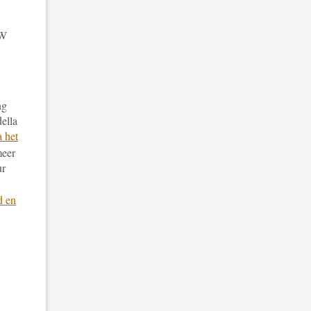
WW
ng
ella
a het
meer
ur
d en