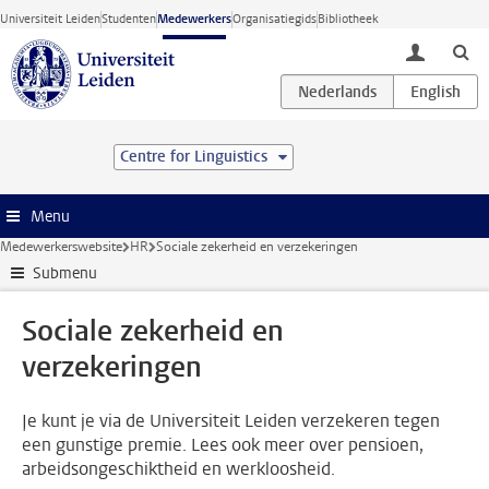
Ga direct naar de inhoud
Universiteit Leiden
Studenten
Medewerkers
Organisatiegids
Bibliotheek
toggle lo
Centre for Linguistics
Menu
Medewerkerswebsite
HR
Sociale zekerheid en verzekeringen
Submenu
Sociale zekerheid en
verzekeringen
Je kunt je via de Universiteit Leiden verzekeren tegen
een gunstige premie. Lees ook meer over pensioen,
arbeidsongeschiktheid en werkloosheid.