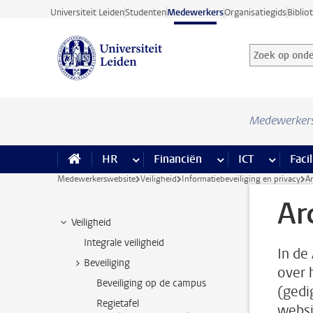
Ga direct naar de inhoud
Universiteit Leiden
Studenten
Medewerkers
Organisatiegids
Biblio
Zoek op onder
Zoekterm
Medewerker
HR
meer HR pagina’s
Financiën
meer Financiën pagi
ICT
meer ICT
Facil
Medewerkerswebsite
Veiligheid
Informatiebeveiliging en privacy
A
Ar
Veiligheid
Integrale veiligheid
In de
Beveiliging
over 
Beveiliging op de campus
(gedi
Regietafel
websi