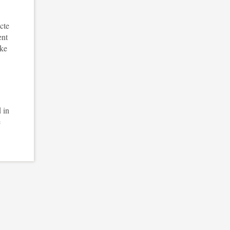
cte
ent
jke
 in
e