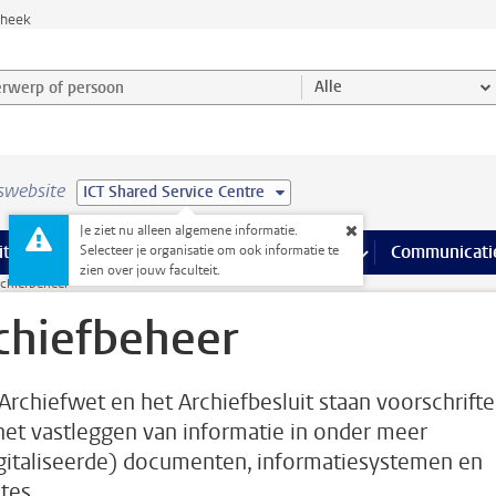
theek
werp of persoon en selecteer categorie
Alle
swebsite
ICT Shared Service Centre
Je ziet nu alleen algemene informatie.
na’s
 pagina’s
iteiten
meer Faciliteiten pagina’s
Onderwijs
meer Onderwijs pagina’s
Onderzoek
meer Onderzoek p
Communicati
Selecteer je organisatie om ook informatie te
zien over jouw faculteit.
rchiefbeheer
chiefbeheer
 Archiefwet en het Archiefbesluit staan voorschrift
het vastleggen van informatie in onder meer
gitaliseerde) documenten, informatiesystemen en
tes.