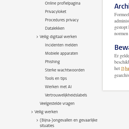
Online profielpagina
Arch
Privacyloket
Formeel 
Procedures privacy
administ
gestopt 
Datalekken
normen 
Veilig digitaal werken
Incidenten melden
Bewa
Mobiele apparaten
Er geld
beschikb
Phishing
het
ba
Sterke wachtwoorden
gearchiv
Tools en tips
Werken met AI
Vertrouwelijkheidslabels
Veelgestelde vragen
Veilig werken
(Bijna-)ongevallen en gevaarlijke
situaties