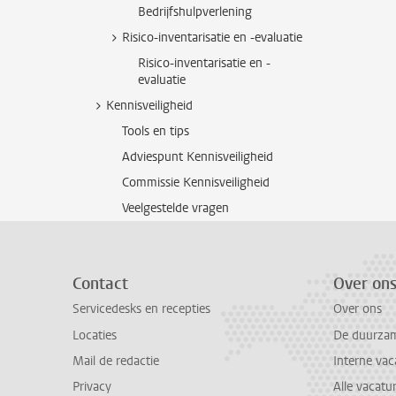
Bedrijfshulpverlening
Risico-inventarisatie en -evaluatie
Risico-inventarisatie en -
evaluatie
Kennisveiligheid
Tools en tips
Adviespunt Kennisveiligheid
Commissie Kennisveiligheid
Veelgestelde vragen
Contact
Over on
Servicedesks en recepties
Over ons
Locaties
De duurzame
Mail de redactie
Interne vac
Privacy
Alle vacatu