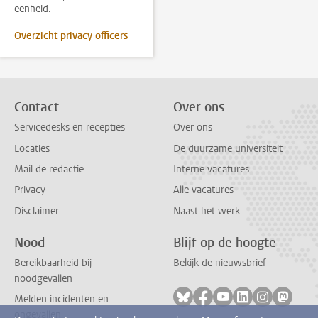
eenheid.
Overzicht privacy officers
Contact
Over ons
Servicedesks en recepties
Over ons
Locaties
De duurzame universiteit
Mail de redactie
Interne vacatures
Privacy
Alle vacatures
Disclaimer
Naast het werk
Nood
Blijf op de hoogte
Bereikbaarheid bij
Bekijk de nieuwsbrief
noodgevallen
Volg ons op bluesky
Volg ons op facebook
Volg ons op youtub
Volg ons op li
Volg ons o
Volg 
Melden incidenten en
ongevallen