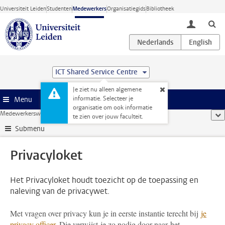
Ga direct naar de inhoud
Universiteit Leiden
Studenten
Medewerkers
Organisatiegids
Bibliotheek
toggle lo
ICT Shared Service Centre
Je ziet nu alleen algemene
informatie. Selecteer je
Menu
organisatie om ook informatie
Medewerkerswebsite
...
Privacyloket
too
te zien over jouw faculteit.
Submenu
Privacyloket
Het Privacyloket houdt toezicht op de toepassing en
naleving van de privacywet.
Met vragen over privacy kun je in eerste instantie terecht bij
je
privacy officer
. Die verwijst je zo nodig door naar het