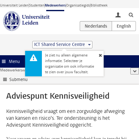
Ga direct naar de inhoud
Universiteit Leiden
Studenten
Medewerkers
Organisatiegids
Bibliotheek
toggle lo
ICT Shared Service Centre
Je ziet nu alleen algemene
informatie. Selecteer je
Menu
organisatie om ook informatie
Medewerkerswebsite
...
Adviespunt Kennisveiligheid
too
te zien over jouw faculteit.
Submenu
Adviespunt Kennisveiligheid
Kennisveiligheid vraagt om een zorgvuldige afweging
van kansen en risico’s. Ter ondersteuning is het
Adviespunt Kennisveiligheid opgericht.
Voor vragen en advies over kennisveiligheid kun je terecht bij