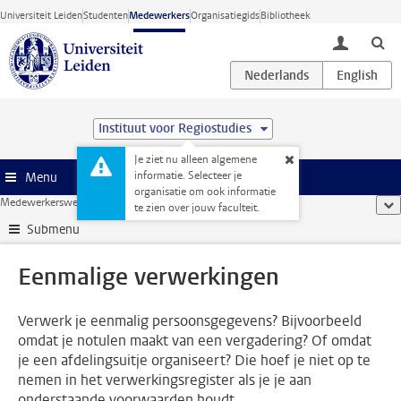
Ga direct naar de inhoud
Universiteit Leiden
Studenten
Medewerkers
Organisatiegids
Bibliotheek
toggle lo
Instituut voor Regiostudies
Je ziet nu alleen algemene
informatie. Selecteer je
Menu
organisatie om ook informatie
Medewerkerswebsite
...
Eenmalige verwerkingen
too
te zien over jouw faculteit.
Submenu
Eenmalige verwerkingen
Verwerk je eenmalig persoonsgegevens? Bijvoorbeeld
omdat je notulen maakt van een vergadering? Of omdat
je een afdelingsuitje organiseert? Die hoef je niet op te
nemen in het verwerkingsregister als je je aan
onderstaande voorwaarden houdt.