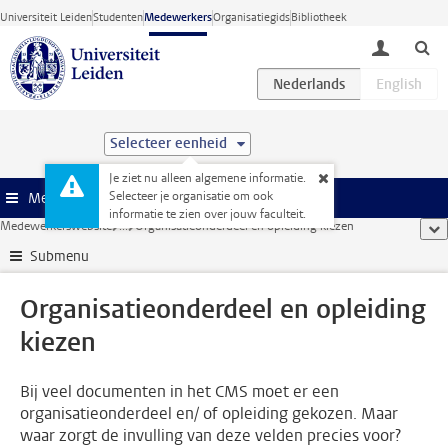
Ga direct naar de inhoud
Universiteit Leiden
Studenten
Medewerkers
Organisatiegids
Bibliotheek
toggle lo
Selecteer eenheid
Je ziet nu alleen algemene informatie.
Selecteer je organisatie om ook
Menu
informatie te zien over jouw faculteit.
Medewerkerswebsite
...
Organisatieonderdeel en opleiding kiezen
too
Submenu
Organisatieonderdeel en opleiding
kiezen
Bij veel documenten in het CMS moet er een
organisatieonderdeel en/ of opleiding gekozen. Maar
waar zorgt de invulling van deze velden precies voor?