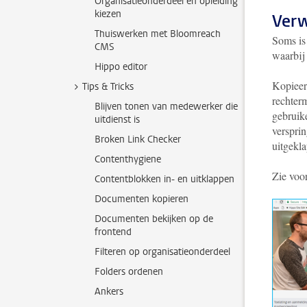
Organisatieonderdeel en opleiding
kiezen
Verw
Thuiswerken met Bloomreach
Soms is
CMS
waarbij
Hippo editor
Kopieer
Tips & Tricks
rechterm
Blijven tonen van medewerker die
gebruik
uitdienst is
verspri
Broken Link Checker
uitgekla
Contenthygiene
Zie voo
Contentblokken in- en uitklappen
Documenten kopieren
Documenten bekijken op de
frontend
Filteren op organisatieonderdeel
Folders ordenen
Ankers