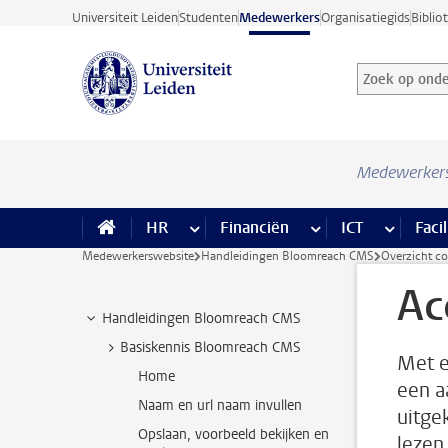
Ga direct naar de inhoud
Universiteit Leiden
Studenten
Medewerkers
Organisatiegids
Biblio
Zoek op onder
Zoekterm
Medewerker
HR
meer HR pagina’s
Financiën
meer Financiën pagi
ICT
meer ICT
Facil
Medewerkerswebsite
Handleidingen Bloomreach CMS
Overzicht c
Ac
Handleidingen Bloomreach CMS
Basiskennis Bloomreach CMS
Met e
Home
een a
Naam en url naam invullen
uitge
Opslaan, voorbeeld bekijken en
lezen