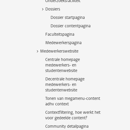
Onderzoeksfaciliteit
Dossiers
Dossier startpagina
Dossier contentpagina
Faculteitspagina
Medewerkerspagina
Medewerkerswebsite
Centrale homepage
medewerkers- en
studentenwebsite
Decentrale homepage
medewerkers- en
studentenwebsite
Tonen van megamenu-content
adhv context
Contextfiltering, hoe werkt het
voor gedeelde content?
Community detailpagina