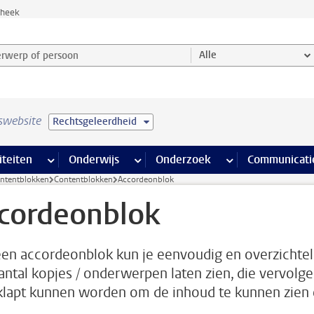
theek
werp of persoon en selecteer categorie
Alle
swebsite
Rechtsgeleerdheid
na’s
 pagina’s
iteiten
meer Faciliteiten pagina’s
Onderwijs
meer Onderwijs pagina’s
Onderzoek
meer Onderzoek p
Communicati
ontentblokken
Contentblokken
Accordeonblok
cordeonblok
en accordeonblok kun je eenvoudig en overzichtel
antal kopjes / onderwerpen laten zien, die vervolg
klapt kunnen worden om de inhoud te kunnen zien
.