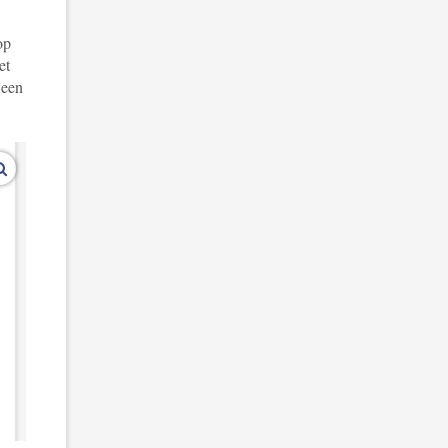
op
et
 een
vergroot afbeeldingen