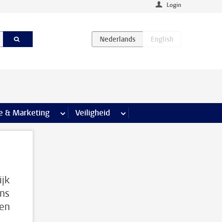
Login
agina’s
e & Marketing
meer Communicatie & Marketing pagina’s
Veiligheid
meer Veiligheid pagina’s
ijk
ens
 en