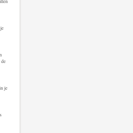
illen
je
n
 de
in je
s