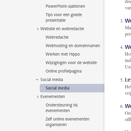
dis
PowerPoint-sjablonen
van
Tips voor een goede
We
presentatie
Maa
Website en webredactie
pri
Webredactie
Webhosting en domeinnamen
We
Hou
Werken met Hippo
ind
Wijzigingen voor de website
Uni
Online profielpagina
Le
Social media
Heb
Social media
vri
Evenementen
Ondersteuning bij
We
evenementen
Onl
off
Zelf online evenementen
organiseren