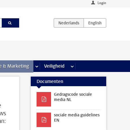
Login
agina’s
e & Marketing
meer Communicatie & Marketing pagina’s
Veiligheid
meer Veiligheid pagina’s
Documenten
Gedragscode sociale
media NL
e
uws
sociale media guidelines
an:
EN