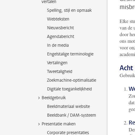
vertalen
misbr
Spelling, stijl en opmaak
Webteksten
Elke st
van de u
Nieuwsbericht
door he
Agendabericht
ons mot
In de media
voor on
academi
Engelstalige terminologie
Vertalingen
Acht
Tweetaligheid
Gebruik 
Zoekmachine-optimalisatie
We
Digitale toegankelijkheid
Zor
Beeldgebruik
dat
Beeldmateriaal website
gee
Beeldbank / DAM-systeem
Re
Presentatie maken
Den
Corporate presentaties