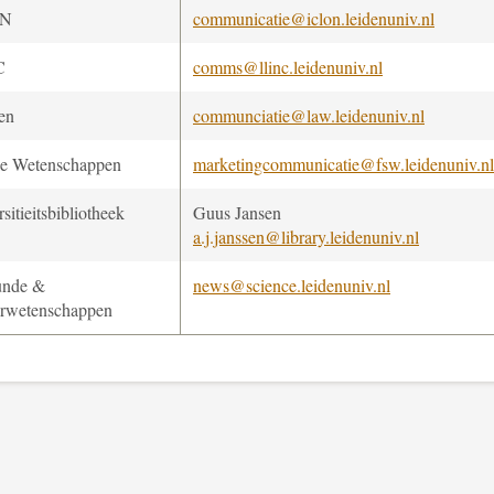
ON
communicatie@iclon.leidenuniv.nl
C
comms@llinc.leidenuniv.nl
en
communciatie@law.leidenuniv.nl
le Wetenschappen
marketingcommunicatie@fsw.leidenuniv.nl
sitieitsbibliotheek
Guus Jansen
a.j.janssen@library.leidenuniv.nl
unde &
news@science.leidenuniv.nl
rwetenschappen