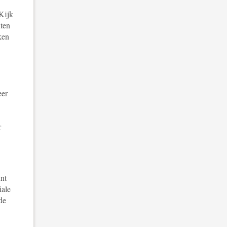
 Kijk
nten
ken
eer
r
unt
iale
de