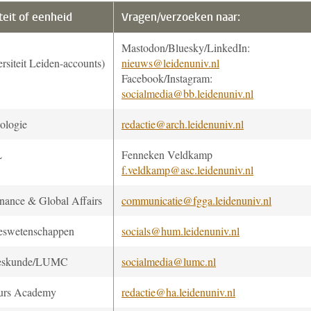
teit of eenheid
Vragen/verzoeken naar:
Mastodon/Bluesky/LinkedIn:
rsiteit Leiden-accounts)
nieuws@leidenuniv.nl
Facebook/Instagram:
socialmedia@bb.leidenuniv.nl
ologie
redactie@arch.leidenuniv.nl
L
Fenneken Veldkamp
f.veldkamp@asc.leidenuniv.nl
nance & Global Affairs
communicatie@fgga.leidenuniv.nl
eswetenschappen
socials@hum.leidenuniv.nl
eskunde/LUMC
socialmedia@lumc.nl
urs Academy
redactie@ha.leidenuniv.nl