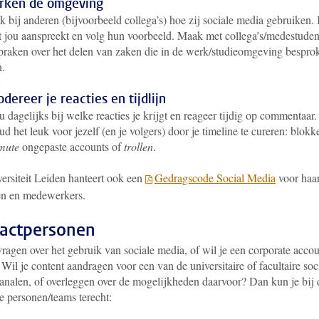
rken de omgeving
k bij anderen (bijvoorbeeld collega’s) hoe zij sociale media gebruiken.
 jou aanspreekt en volg hun voorbeeld. Maak met collega’s/medestude
praken over het delen van zaken die in de werk/studieomgeving bespro
n.
dereer je reacties en tijdlijn
 dagelijks bij welke reacties je krijgt en reageer tijdig op commentaar.
d het leuk voor jezelf (en je volgers) door je timeline te cureren: blokk
mute
ongepaste accounts of
trollen
.
ersiteit Leiden hanteert ook een
Gedragscode Social Media
voor haa
en en medewerkers.
actpersonen
ragen over het gebruik van sociale media, of wil je een corporate acco
?
Wil je content aandragen voor een van de universitaire of facultaire soc
analen, of overleggen over de mogelijkheden daarvoor? Dan kun je bij 
e personen/teams terecht: