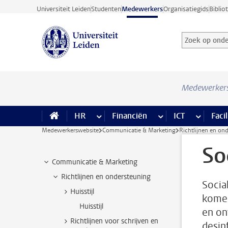
Ga direct naar de inhoud
Universiteit Leiden
Studenten
Medewerkers
Organisatiegids
Biblio
Zoek op onder
Zoekterm
Medewerker
HR
meer HR pagina’s
Financiën
meer Financiën pagi
ICT
meer ICT
Facil
Medewerkerswebsite
Communicatie & Marketing
Richtlijnen en on
So
Communicatie & Marketing
Richtlijnen en ondersteuning
Socia
Huisstijl
komen
Huisstijl
en on
Richtlijnen voor schrijven en
desinf