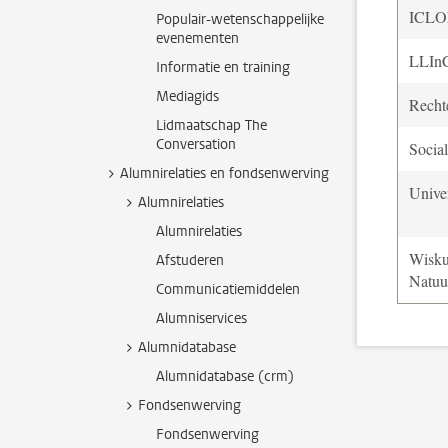
ICL
Populair-wetenschappelijke
evenementen
LLIn
Informatie en training
Mediagids
Recht
Lidmaatschap The
Conversation
Socia
Alumnirelaties en fondsenwerving
Univer
Alumnirelaties
Alumnirelaties
Wisk
Afstuderen
Natuu
Communicatiemiddelen
Alumniservices
Alumnidatabase
Alumnidatabase (crm)
Fondsenwerving
Fondsenwerving