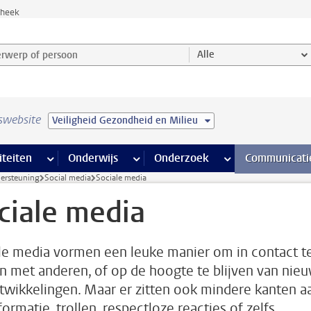
theek
werp of persoon en selecteer categorie
Alle
swebsite
Veiligheid Gezondheid en Milieu
na’s
 pagina’s
iteiten
meer Faciliteiten pagina’s
Onderwijs
meer Onderwijs pagina’s
Onderzoek
meer Onderzoek p
Communicati
dersteuning
Social media
Sociale media
ciale media
le media vormen een leuke manier om in contact t
 met anderen, of op de hoogte te blijven van nie
twikkelingen. Maar er zitten ook mindere kanten a
ormatie, trollen, respectloze reacties of zelfs