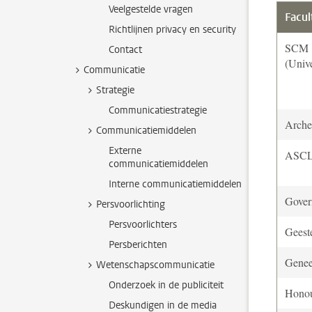
Veelgestelde vragen
Facul
Richtlijnen privacy en security
SCM
Contact
(Unive
Communicatie
Strategie
Communicatiestrategie
Arche
Communicatiemiddelen
Externe
ASC
communicatiemiddelen
Interne communicatiemiddelen
Gover
Persvoorlichting
Persvoorlichters
Geest
Persberichten
Gene
Wetenschapscommunicatie
Onderzoek in de publiciteit
Hono
Deskundigen in de media