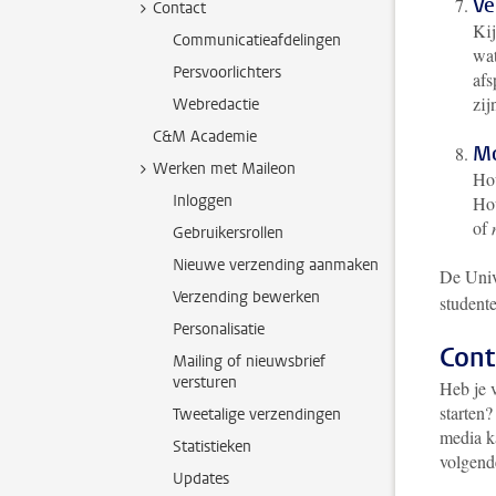
Ve
Contact
Kij
Communicatieafdelingen
wat
Persvoorlichters
afs
zij
Webredactie
C&M Academie
Mo
Werken met Maileon
Hou
Inloggen
Hou
of
Gebruikersrollen
Nieuwe verzending aanmaken
De Univ
Verzending bewerken
student
Personalisatie
Cont
Mailing of nieuwsbrief
versturen
Heb je v
starten
Tweetalige verzendingen
media k
Statistieken
volgend
Updates