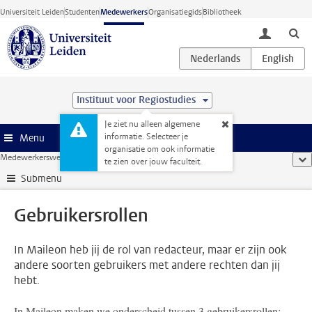
Ga direct naar de inhoud
Universiteit Leiden
Studenten
Medewerkers
Organisatiegids
Bibliotheek
toggle lo
Instituut voor Regiostudies
Je ziet nu alleen algemene
informatie. Selecteer je
Menu
organisatie om ook informatie
Medewerkerswebsite
...
Gebruikersrollen
too
te zien over jouw faculteit.
Submenu
Gebruikersrollen
In Maileon heb jij de rol van redacteur, maar er zijn ook
andere soorten gebruikers met andere rechten dan jij
hebt.
In Maileon maken we onderscheid tussen 3 gebruikersrollen: