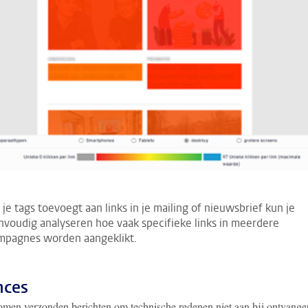
 je tags toevoegt aan links in je mailing of nieuwsbrief kun je
nvoudig analyseren hoe vaak specifieke links in meerdere
mpagnes worden aangeklikt.
nces
men verzonden berichten om technische redenen niet aan bij ontvanger