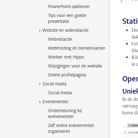
PowerPoint-sjablonen
Tips voor een goede
Stat
presentatie
Dru
Website en webredactie
li
Webredactie
Geb
Webhosting en domeinnamen
fil
Kli
Werken met Hippo
in 
Wijzigingen voor de website
Online profielpagina
Open
Social media
Unie
Social media
In de de
Evenementen
ontvange
Ondersteuning bij
keren d
evenementen
Zelf online evenementen
organiseren