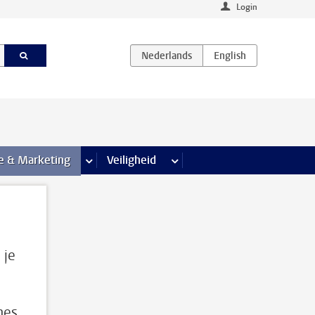
Login
agina’s
e & Marketing
meer Communicatie & Marketing pagina’s
Veiligheid
meer Veiligheid pagina’s
 je
nes