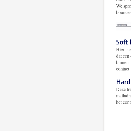
We spre
bounces
Soft
Hier is 
dat een
binnen 1
contact
Hard
Deze tr
mailadr
het con