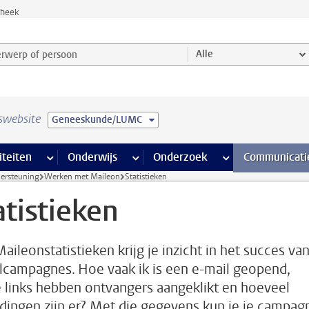
theek
werp of persoon en selecteer categorie
Alle
swebsite
Geneeskunde/LUMC
na’s
 pagina’s
iteiten
meer Faciliteiten pagina’s
Onderwijs
meer Onderwijs pagina’s
Onderzoek
meer Onderzoek p
Communicati
dersteuning
Werken met Maileon
Statistieken
atistieken
aileonstatistieken krijg je inzicht in het succes van
lcampagnes. Hoe vaak ik is een e-mail geopend,
 links hebben ontvangers aangeklikt en hoeveel
dingen zijn er? Met die gegevens kun je je campag