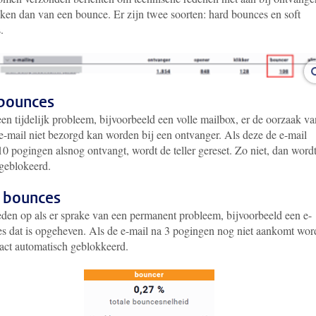
ken dan van een bounce. Er zijn twee soorten: hard bounces en soft
.
 bounces
een tijdelijk probleem, bijvoorbeeld een volle mailbox, er de oorzaak va
 e-mail niet bezorgd kan worden bij een ontvanger. Als deze de e-mail
0 pogingen alsnog ontvangt, wordt de teller gereset. Zo niet, dan wordt
 geblokeerd.
 bounces
eden op als er sprake van een permanent probleem, bijvoorbeeld een e-
es dat is opgeheven. Als de e-mail na 3 pogingen nog niet aankomt wor
tact automatisch geblokkeerd.