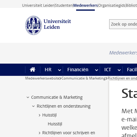
Ga direct naar de inhoud
Universiteit Leiden
Studenten
Medewerkers
Organisatiegids
Biblio
Zoek op onder
Zoekterm
Medewerker
HR
meer HR pagina’s
Financiën
meer Financiën pagi
ICT
meer ICT
Facil
Medewerkerswebsite
Communicatie & Marketing
Richtlijnen en on
St
Communicatie & Marketing
Richtlijnen en ondersteuning
Met M
Huisstijl
e-mai
Huisstijl
welke
Richtlijnen voor schrijven en
afmel