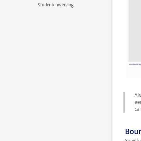
Studentenwerving
Als
ee
ca
Bou
Soms ko