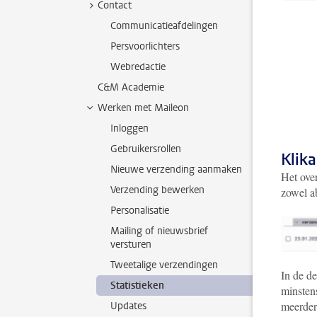
Contact
Communicatieafdelingen
Persvoorlichters
Webredactie
C&M Academie
Werken met Maileon
Inloggen
Gebruikersrollen
Klika
Nieuwe verzending aanmaken
Het over
Verzending bewerken
zowel ab
Personalisatie
Mailing of nieuwsbrief
versturen
Tweetalige verzendingen
In de de
Statistieken
minstens
meerder
Updates