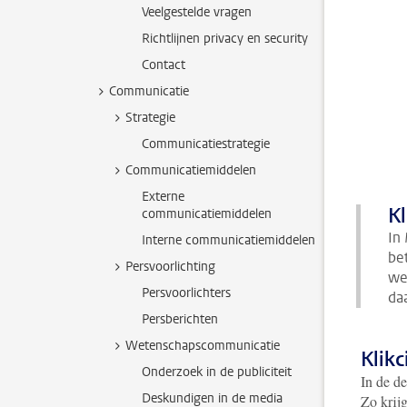
Veelgestelde vragen
Richtlijnen privacy en security
Contact
Communicatie
Strategie
Communicatiestrategie
Communicatiemiddelen
Externe
Kl
communicatiemiddelen
In
Interne communicatiemiddelen
be
Persvoorlichting
we
Persvoorlichters
da
Persberichten
Wetenschapscommunicatie
Klikc
Onderzoek in de publiciteit
In de de
Deskundigen in de media
Zo krijg