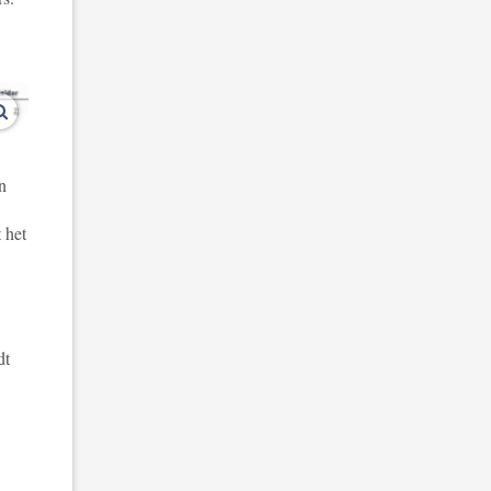
vergroot afbeeldingen
n
 het
dt