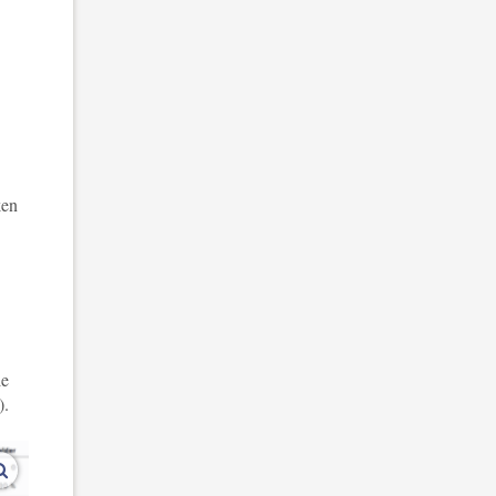
ken
le
n).
vergroot afbeeldingen