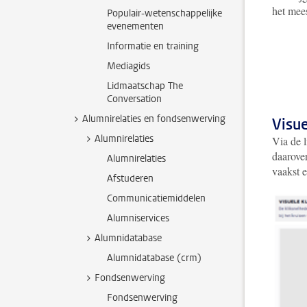
het mee
Populair-wetenschappelijke
evenementen
Informatie en training
Mediagids
Lidmaatschap The
Conversation
Alumnirelaties en fondsenwerving
Visu
Alumnirelaties
Via de 
daarover
Alumnirelaties
vaakst e
Afstuderen
Communicatiemiddelen
Alumniservices
Alumnidatabase
Alumnidatabase (crm)
Fondsenwerving
Fondsenwerving