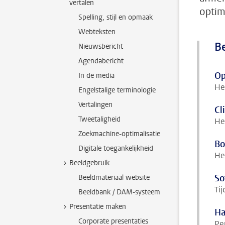
vertalen
optim
Spelling, stijl en opmaak
Webteksten
Be
Nieuwsbericht
Agendabericht
Op
In de media
He
Engelstalige terminologie
Vertalingen
Cl
Tweetaligheid
He
Zoekmachine-optimalisatie
Bo
Digitale toegankelijkheid
He
Beeldgebruik
So
Beeldmateriaal website
Tij
Beeldbank / DAM-systeem
Presentatie maken
Ha
Corporate presentaties
Pe