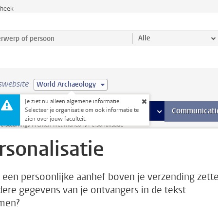
theek
werp of persoon en selecteer categorie
Alle
swebsite
World Archaeology
Je ziet nu alleen algemene informatie.
na’s
 pagina’s
iteiten
meer Faciliteiten pagina’s
Onderwijs
meer Onderwijs pagina’s
Onderzoek
meer Onderzoek p
Communicati
Selecteer je organisatie om ook informatie te
zien over jouw faculteit.
dersteuning
Werken met Maileon
Personalisatie
rsonalisatie
e een persoonlijke aanhef boven je verzending zette
dere gegevens van je ontvangers in de tekst
men?