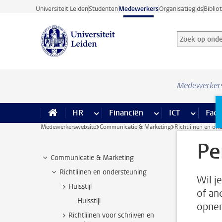
Ga direct naar de inhoud
Universiteit Leiden
Studenten
Medewerkers
Organisatiegids
Biblio
Zoek op onder
Zoekterm
Medewerker
HR
meer HR pagina’s
Financiën
meer Financiën pagi
ICT
meer ICT
Facil
Medewerkerswebsite
Communicatie & Marketing
Richtlijnen en on
Pe
Communicatie & Marketing
Richtlijnen en ondersteuning
Wil j
Huisstijl
of an
Huisstijl
opne
Richtlijnen voor schrijven en