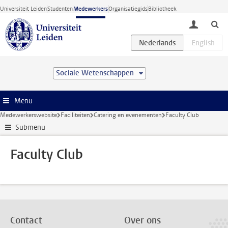
Ga direct naar de inhoud
Universiteit Leiden
Studenten
Medewerkers
Organisatiegids
Bibliotheek
toggle lo
Sociale Wetenschappen
Menu
Medewerkerswebsite
Faciliteiten
Catering en evenementen
Faculty Club
Submenu
Faculty Club
Contact
Over ons