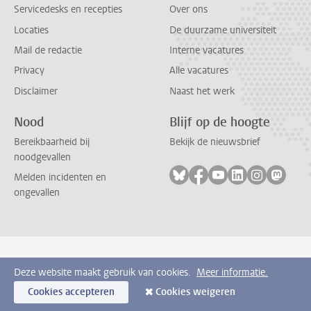
Servicedesks en recepties
Over ons
Locaties
De duurzame universiteit
Mail de redactie
Interne vacatures
Privacy
Alle vacatures
Disclaimer
Naast het werk
Nood
Blijf op de hoogte
Bereikbaarheid bij
Bekijk de nieuwsbrief
noodgevallen
Volg ons op bluesky
Volg ons op facebook
Volg ons op youtub
Volg ons op li
Volg ons o
Volg 
Melden incidenten en
ongevallen
Deze website maakt gebruik van cookies.
Meer informatie.
Cookies accepteren
Cookies weigeren