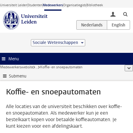
Ga direct naar de inhoud
Universiteit Leiden
Studenten
Medewerkers
Organisatiegids
Bibliotheek
toggle lo
Sociale Wetenschappen
Menu
Medewerkerswebsite
...
Koffie- en snoepautomaten
too
Submenu
Koffie- en snoepautomaten
Alle locaties van de universiteit beschikken over koffie-
en snoepautomaten. Als medewerker kun je een
bestelkaart kopen voor betaalde koffieautomaten. Je
kunt kiezen voor een afdelingskaart.