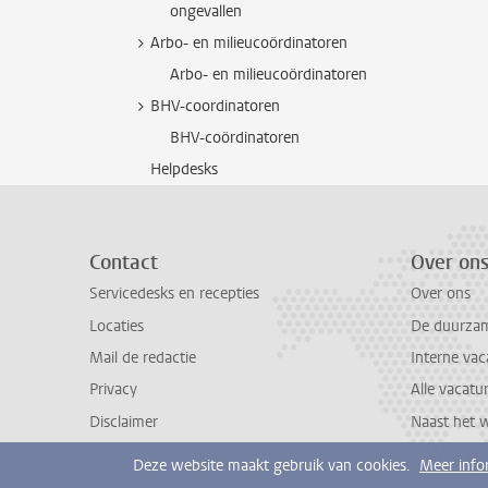
ongevallen
Arbo- en milieucoördinatoren
Arbo- en milieucoördinatoren
BHV-coordinatoren
BHV-coördinatoren
Helpdesks
Contact
Over on
Servicedesks en recepties
Over ons
Locaties
De duurzame
Mail de redactie
Interne vac
Privacy
Alle vacatu
Disclaimer
Naast het 
Deze website maakt gebruik van cookies.
Meer info