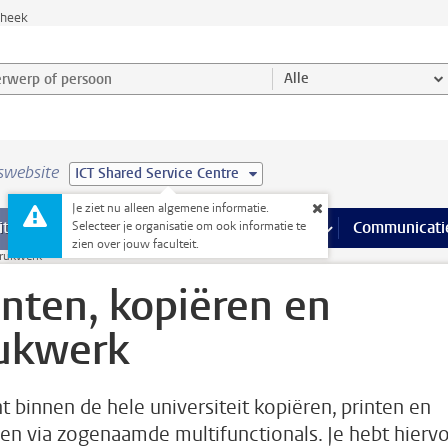
theek
werp of persoon en selecteer categorie
Alle
swebsite
ICT Shared Service Centre
Je ziet nu alleen algemene informatie.
na’s
 pagina’s
iteiten
meer Faciliteiten pagina’s
Onderwijs
meer Onderwijs pagina’s
Onderzoek
meer Onderzoek p
Communicati
Selecteer je organisatie om ook informatie te
zien over jouw faculteit.
drukwerk
inten, kopiëren en
ukwerk
nt binnen de hele universiteit kopiëren, printen en
en via zogenaamde multifunctionals. Je hebt hierv