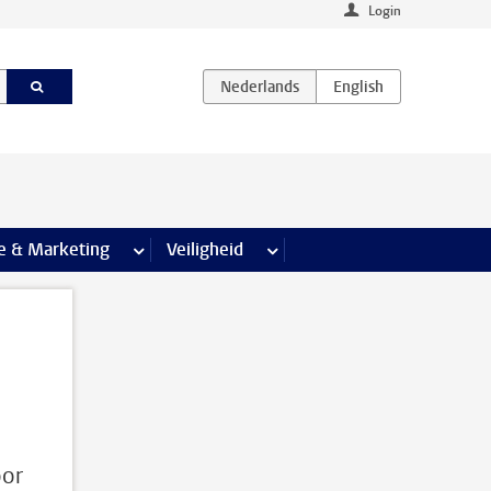
Login
agina’s
e & Marketing
meer Communicatie & Marketing pagina’s
Veiligheid
meer Veiligheid pagina’s
oor