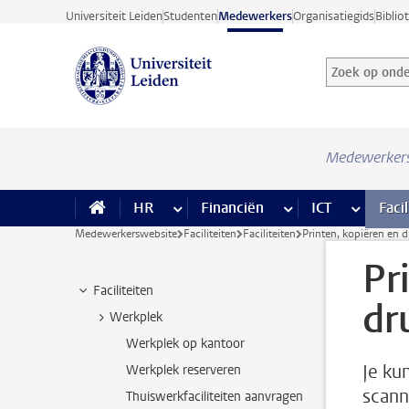
Ga direct naar de inhoud
Universiteit Leiden
Studenten
Medewerkers
Organisatiegids
Biblio
Zoek op onder
Zoekterm
Medewerker
HR
meer HR pagina’s
Financiën
meer Financiën pagi
ICT
meer ICT
Facil
Medewerkerswebsite
Faciliteiten
Faciliteiten
Printen, kopiëren en 
Pr
Faciliteiten
dr
Werkplek
Werkplek op kantoor
Je ku
Werkplek reserveren
scann
Thuiswerkfaciliteiten aanvragen