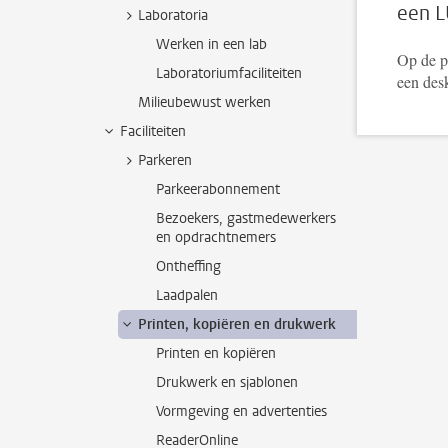
een L
Laboratoria
Werken in een lab
Op de 
Laboratoriumfaciliteiten
een desk
Milieubewust werken
Faciliteiten
Parkeren
Parkeerabonnement
Bezoekers, gastmedewerkers
en opdrachtnemers
Ontheffing
Laadpalen
Printen, kopiëren en drukwerk
Printen en kopiëren
Drukwerk en sjablonen
Vormgeving en advertenties
ReaderOnline