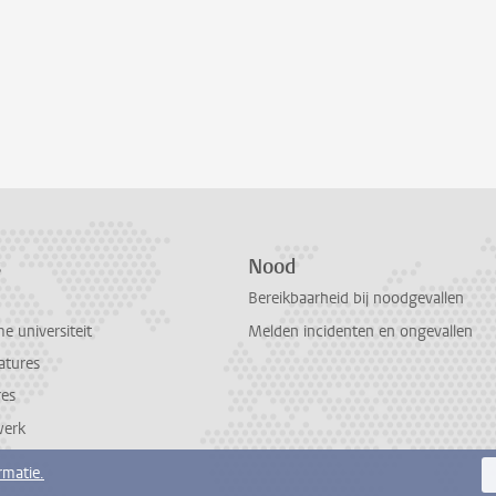
s
Nood
Bereikbaarheid bij noodgevallen
 universiteit
Melden incidenten en ongevallen
atures
res
werk
rmatie.