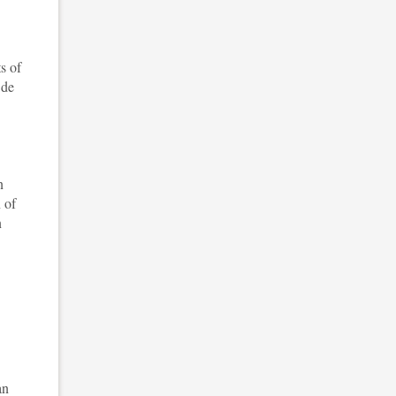
s of
 de
n
 of
n
an