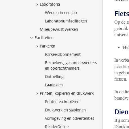
Laboratoria
Fiet
Werken in een lab
Laboratoriumfaciliteiten
Op de te
gebruik 
Milieubewust werken
universi
Faciliteiten
Parkeren
He
Parkeerabonnement
In verba
Bezoekers, gastmedewerkers
neer te 
en opdrachtnemers
in gebou
Ontheffing
fietsen.
Laadpalen
In de fi
Printen, kopiëren en drukwerk
brandvei
Printen en kopiëren
Drukwerk en sjablonen
Dien
Vormgeving en advertenties
Bij somm
Dan kun 
ReaderOnline