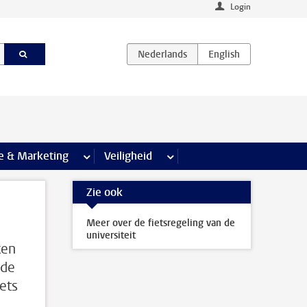
Login
agina’s
e & Marketing
meer Communicatie & Marketing pagina’s
Veiligheid
meer Veiligheid pagina’s
Zie ook
Meer over de fietsregeling van de
universiteit
ken
 de
iets