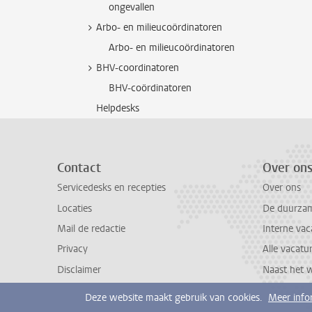
ongevallen
Arbo- en milieucoördinatoren
Arbo- en milieucoördinatoren
BHV-coordinatoren
BHV-coördinatoren
Helpdesks
Contact
Over on
Servicedesks en recepties
Over ons
Locaties
De duurzame
Mail de redactie
Interne vac
Privacy
Alle vacatu
Disclaimer
Naast het 
Deze website maakt gebruik van cookies.
Meer info