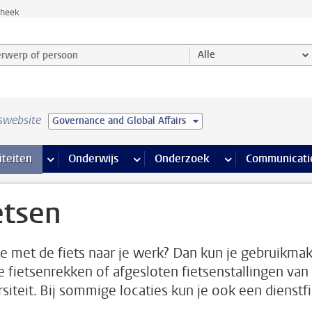
theek
werp of persoon en selecteer categorie
Alle
swebsite
Governance and Global Affairs
na’s
 pagina’s
iteiten
meer Faciliteiten pagina’s
Onderwijs
meer Onderwijs pagina’s
Onderzoek
meer Onderzoek p
Communicati
etsen
e met de fiets naar je werk? Dan kun je gebruikma
e fietsenrekken of afgesloten fietsenstallingen van
rsiteit. Bij sommige locaties kun je ook een dienstf
.