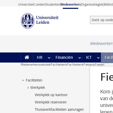
Ga direct naar de inhoud
Universiteit Leiden
Studenten
Medewerkers
Organisatiegids
Biblio
Zoek op onder
Zoekterm
Medewerker
HR
meer HR pagina’s
Financiën
meer Financiën pagi
ICT
meer ICT
Facil
Medewerkerswebsite
Faciliteiten
Faciliteiten
Fietsen
Fietsen
Fi
Faciliteiten
Werkplek
Kom j
Werkplek op kantoor
van d
Werkplek reserveren
unive
Thuiswerkfaciliteiten aanvragen
lenen