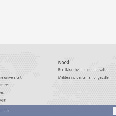
s
Nood
Bereikbaarheid bij noodgevallen
 universiteit
Melden incidenten en ongevallen
atures
res
werk
rmatie.