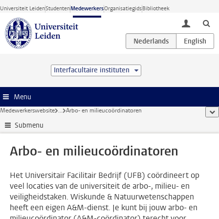
Ga direct naar de inhoud
Universiteit Leiden
Studenten
Medewerkers
Organisatiegids
Bibliotheek
toggle lo
Interfacultaire instituten
Menu
Medewerkerswebsite
...
Arbo- en milieucoördinatoren
too
Submenu
Arbo- en milieucoördinatoren
Het Universitair Facilitair Bedrijf (UFB) coördineert op
veel locaties van de universiteit de arbo-, milieu- en
veiligheidstaken. Wiskunde & Natuurwetenschappen
heeft een eigen A&M-dienst. Je kunt bij jouw arbo- en
milieucoördinator (A&M-coördinator) terecht voor