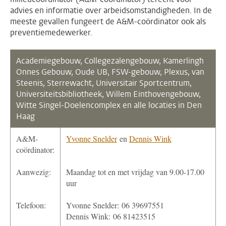
advies en informatie over arbeidsomstandigheden. In de
meeste gevallen fungeert de A&M-coördinator ook als
preventiemedewerker.
Academiegebouw,
Collegezalengebouw,
Kamerlingh
Onnes Gebouw, Oude UB, FSW-gebouw, Plexus, van
Steenis, Sterrewacht, Universitair Sportcentrum,
Universiteitsbibliotheek, Willem Einthovengebouw,
Witte Singel-Doelencomplex en alle locaties in Den
Haag
A&M-
Yvonne Snelder
en
Dennis Wink
coördinator:
Aanwezig:
Maandag tot en met vrijdag van 9.00-17.00
uur
Telefoon:
Yvonne Snelder: 06 39697551
Dennis Wink: 06 81423515