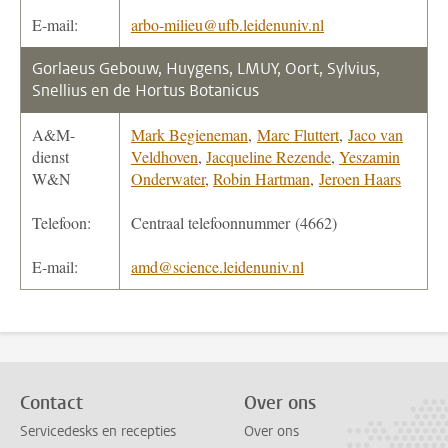
E-mail:
arbo-milieu@ufb.leidenuniv.nl
Gorlaeus Gebouw, Huygens, LMUY, Oort, Sylvius,
Snellius en de Hortus Botanicus
A&M-
Mark Begieneman
,
Marc Fluttert
,
Jaco van
dienst
Veldhoven
,
Jacqueline Rezende
,
Yeszamin
W&N
Onderwater
,
Robin Hartman
,
Jeroen Haars
Telefoon:
Centraal telefoonnummer (4662)
E-mail:
amd@science.leidenuniv.nl
Contact
Over ons
Servicedesks en recepties
Over ons