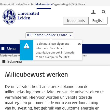
Ga direct naar de inhoud
Universiteit Leiden
Studenten
Medewerkers
Organisatiegids
Bibliotheek
toggle lo
ICT Shared Service Centre
Je ziet nu alleen algemene
informatie. Selecteer je
Menu
organisatie om ook informatie
Medewerkerswebsite
Faciliteiten
Werkplek
Milieubewust werken
te zien over jouw faculteit.
Submenu
Milieubewust werken
De universiteit heeft ambitieuze plannen om de
milieubelasting door activiteiten van de universiteiten te
verminderen. Hiervoor worden universiteitsbrede
maatregelen genomen in de vorm van verduurzaming
van huisvesting, het gebruik van duurzame energie en