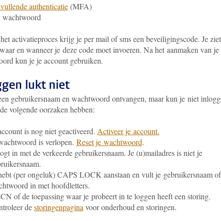
vullende authenticatie
(MFA)
n wachtwoord
het activatieproces krijg je per mail of sms een beveiligingscode. Je ziet
 waar en wanneer je deze code moet invoeren. Na het aanmaken van je
ord kun je je account gebruiken.
ggen lukt niet
een gebruikersnaam en wachtwoord ontvangen, maar kun je niet inlog
 de volgende oorzaken hebben:
account is nog niet geactiveerd.
Activeer je account.
wachtwoord is verlopen.
Reset je wachtwoord
.
logt in met de verkeerde gebruikersnaam. Je (u)mailadres is niet je
ruikersnaam.
hebt (per ongeluk) CAPS LOCK aanstaan en vult je gebruikersnaam of
htwoord in met hoofdletters.
N of de toepassing waar je probeert in te loggen heeft een storing.
troleer de
storingenpagina
voor onderhoud en storingen.