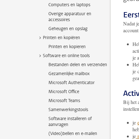
Computers en laptops
Eers
Overige apparatuur en
accessoires
Nadat j
Geheugen en opslag
account
Printen en kopiëren
Heb
Printen en kopieren
act
Software en online tools
je 
Heb
Bestanden delen en verzenden
je 
Gezamenlijke mailbox
gea
Microsoft Authenticator
Acti
Microsoft Office
Microsoft Teams
Bij het 
instell
Samenwerkingstools
Software installeren of
je
aanvragen
heb
(Video)bellen en e-mailen
je
m