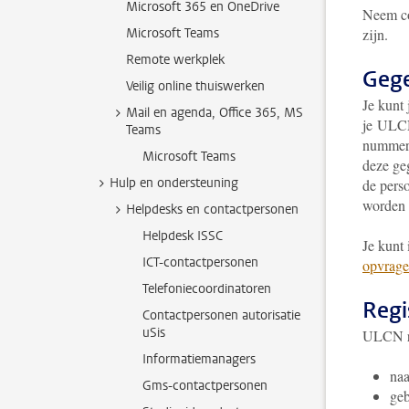
Microsoft 365 en OneDrive
N
eem c
Microsoft Teams
zijn.
Remote werkplek
Gege
Veilig online thuiswerken
Je kunt
Mail en agenda, Office 365, MS
je ULCN
Teams
nummer 
Microsoft Teams
deze ge
Hulp en ondersteuning
de pers
worden 
Helpdesks en contactpersonen
Helpdesk ISSC
Je kunt
ICT-contactpersonen
opvrag
Telefoniecoordinatoren
Regi
Contactpersonen autorisatie
uSis
ULCN re
Informatiemanagers
naa
Gms-contactpersonen
geb