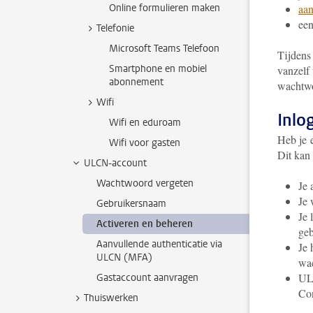
Online formulieren maken
aan
ee
Telefonie
Microsoft Teams Telefoon
Tijdens 
Smartphone en mobiel
vanzelf
abonnement
wachtwo
Wifi
Inlo
Wifi en eduroam
Heb je 
Wifi voor gasten
Dit kan
ULCN-account
Wachtwoord vergeten
Je 
Je 
Gebruikersnaam
Je 
Activeren en beheren
geb
Aanvullende authenticatie via
Je 
ULCN (MFA)
wac
ULC
Gastaccount aanvragen
Con
Thuiswerken