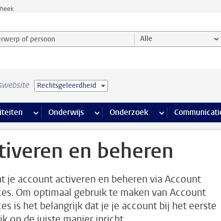
theek
werp of persoon en selecteer categorie
Alle
swebsite
Rechtsgeleerdheid
na’s
 pagina’s
iteiten
meer Faciliteiten pagina’s
Onderwijs
meer Onderwijs pagina’s
Onderzoek
meer Onderzoek p
Communicati
tiveren en beheren
nt je account activeren en beheren via Account
ces. Om optimaal gebruik te maken van Account
es is het belangrijk dat je je account bij het eerste
k op de juiste manier inricht.