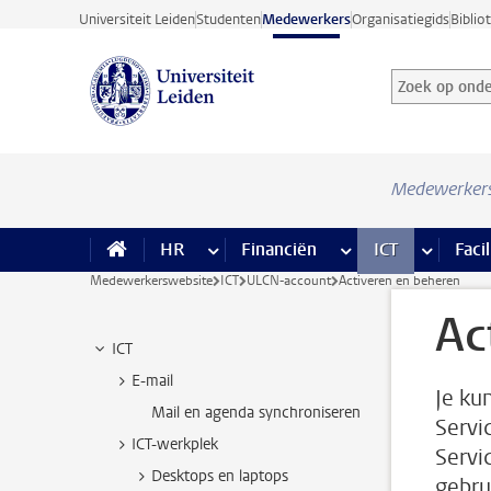
Ga direct naar de inhoud
Universiteit Leiden
Studenten
Medewerkers
Organisatiegids
Biblio
Zoek op onder
Zoekterm
Medewerker
HR
meer HR pagina’s
Financiën
meer Financiën pagi
ICT
meer ICT
Facil
Medewerkerswebsite
ICT
ULCN-account
Activeren en beheren
Ac
ICT
E-mail
Je ku
Mail en agenda synchroniseren
Servi
ICT-werkplek
Servic
Desktops en laptops
gebrui