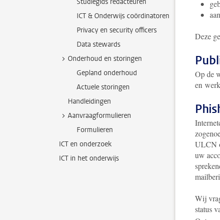
Studiegids redacteuren
ge
aan
ICT & Onderwijs coördinatoren
Privacy en security officers
Deze ge
Data stewards
Publ
Onderhoud en storingen
Gepland onderhoud
Op de w
en werk
Actuele storingen
Handleidingen
Phis
Aanvraagformulieren
Interne
Formulieren
zogenoe
ULCN of 
ICT en onderzoek
uw accou
ICT in het onderwijs
spreken
mailberi
Wij vra
status 