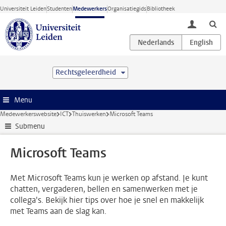
Ga direct naar de inhoud
Universiteit Leiden
Studenten
Medewerkers
Organisatiegids
Bibliotheek
toggle lo
Rechtsgeleerdheid
Menu
Medewerkerswebsite
ICT
Thuiswerken
Microsoft Teams
Submenu
Microsoft Teams
Met Microsoft Teams kun je werken op afstand. Je kunt
chatten, vergaderen, bellen en samenwerken met je
collega's. Bekijk hier tips over hoe je snel en makkelijk
met Teams aan de slag kan.