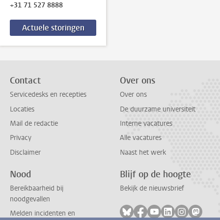
+31 71 527 8888
Actuele storingen
Contact
Over ons
Servicedesks en recepties
Over ons
Locaties
De duurzame universiteit
Mail de redactie
Interne vacatures
Privacy
Alle vacatures
Disclaimer
Naast het werk
Nood
Blijf op de hoogte
Bereikbaarheid bij
Bekijk de nieuwsbrief
noodgevallen
Volg ons op bluesky
Volg ons op facebook
Volg ons op youtub
Volg ons op li
Volg ons o
Volg 
Melden incidenten en