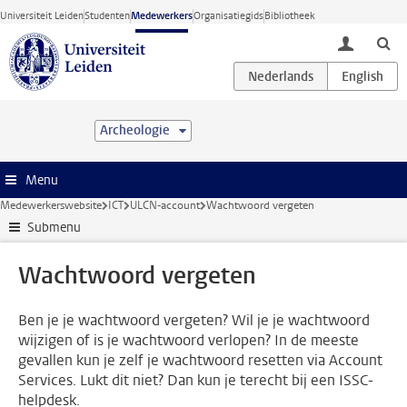
Ga direct naar de inhoud
Universiteit Leiden
Studenten
Medewerkers
Organisatiegids
Bibliotheek
toggle lo
Archeologie
Menu
Medewerkerswebsite
ICT
ULCN-account
Wachtwoord vergeten
Submenu
Wachtwoord vergeten
Ben je je wachtwoord vergeten? Wil je je wachtwoord
wijzigen of is je wachtwoord verlopen? In de meeste
gevallen kun je zelf je wachtwoord resetten via Account
Services. Lukt dit niet? Dan kun je terecht bij een ISSC-
helpdesk.