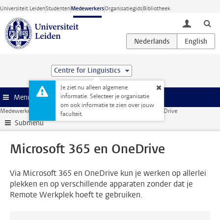
Ga direct naar de inhoud
Universiteit Leiden
Studenten
Medewerkers
Organisatiegids
Bibliotheek
toggle lo
Centre for Linguistics
Je ziet nu alleen algemene
informatie. Selecteer je organisatie
Menu
om ook informatie te zien over jouw
Medewerkerswebsite
ICT
Thuiswerken
Microsoft 365 en OneDrive
faculteit.
Submenu
Microsoft 365 en OneDrive
Via Microsoft 365 en OneDrive kun je werken op allerlei
plekken en op verschillende apparaten zonder dat je
Remote Werkplek hoeft te gebruiken.