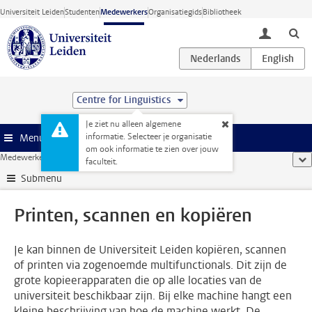
Ga direct naar de inhoud
Universiteit Leiden
Studenten
Medewerkers
Organisatiegids
Bibliotheek
toggle lo
Centre for Linguistics
Je ziet nu alleen algemene
informatie. Selecteer je organisatie
Menu
om ook informatie te zien over jouw
Medewerkerswebsite
...
Printen, scannen en kopiëren
too
faculteit.
Submenu
Printen, scannen en kopiëren
Je kan binnen de Universiteit Leiden kopiëren, scannen
of printen via zogenoemde multifunctionals. Dit zijn de
grote kopieerapparaten die op alle locaties van de
universiteit beschikbaar zijn. Bij elke machine hangt een
kleine beschrijving van hoe de machine werkt. De