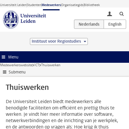
Ga direct naar de inhoud
Universiteit Leiden
Studenten
Medewerkers
Organisatiegids
Bibliotheek
toggle lo
Instituut voor Regiostudies
Menu
Medewerkerswebsite
ICT
Thuiswerken
Submenu
Thuiswerken
De Universiteit Leiden biedt medewerkers alle
benodigde faciliteiten om efficiënt en prettig thuis te
werken. Je vindt hier meer informatie over software,
netwerkverbindingen en de inrichting van je werkplek,
en de antwoorden op vragen als: Hoe krijg ik thuis