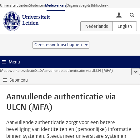
Ga direct naar de inhoud
Universiteit Leiden
Studenten
Medewerkers
Organisatiegids
Bibliotheek
toggle lo
Geesteswetenschappen
Menu
Medewerkerswebsite
...
Aanvullende authenticatie via ULCN (MFA)
too
Submenu
Aanvullende authenticatie via
ULCN (MFA)
Aanvullende authenticatie zorgt voor een betere
beveiliging van identiteiten en (persoonlijke) informatie
binnen systemen. Steeds meer universitaire systemen