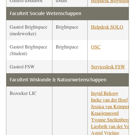
Gastrol uMailbox
uMail
Helpdesk Brightspace
Faculteit Sociale Wetenschappen
Gastrol Brightspace
Brightspace
Helpdesk SOLO
(medewerker)
Gastrol Brightspace
Brightspace
OSC
(Student)
Gastrol FSW
Servicedesk FSW
Faculteit Wiskunde & Natuurwetenschappen
Bezoeker LIC
Ingrid Bekooy
Ineke van der Hoef
Jessica van Krimpen-
Kraaijennoord
Yvonne Snellenberg
Liesbeth van der Veld
Astrid Vrieling