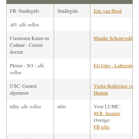
FB: Studiegids
Studiegids
Eric van Hoof
AO: alle rollen
Cursussen Kunst en
Maaike Schoneveld
Cultuur - Cursist
docent
Plexus - SO :
alle
Els Gips - Lalloesingh
rollen
USC: Gastrol
Victor Rodriguez van
algemeen
Haaren
uSis:
alle rollen
uSis
Voor LUMC:
M.B. Jacques
Overige:
FB uSis