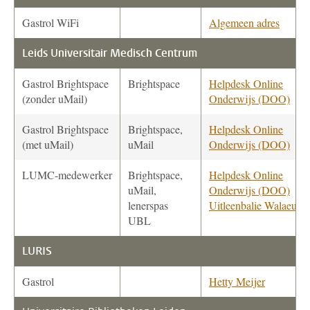
Gastrol WiFi
Algemeen adres
Leids Universitair Medisch Centrum
Gastrol Brightspace
Brightspace
Helpdesk Online
(zonder uMail)
Onderwijs (DOO)
Gastrol Brightspace
Brightspace,
Helpdesk Online
(met uMail)
uMail
Onderwijs (DOO)
LUMC-medewerker
Brightspace,
Helpdesk Online
uMail,
Onderwijs (DOO)
lenerspas
Uitleenbalie Walaeus
UBL
LURIS
Gastrol
Hetty Meijer