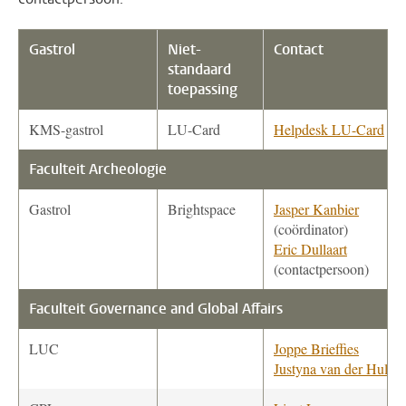
Gastrol
Niet-
Contact
standaard
toepassing
KMS-gastrol
LU-Card
Helpdesk LU-Card
Faculteit Archeologie
Gastrol
Brightspace
Jasper Kanbier
(coördinator)
Eric Dullaart
(contactpersoon)
Faculteit Governance and Global Affairs
LUC
Joppe Brieffies
Justyna van der Hulst