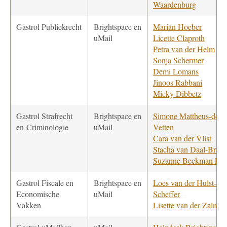
Waardenburg
Gastrol Publiekrecht
Brightspace en
Marian Hoeber
uMail
Licette Claproth
Petra van der Helm
Sonja Schermer
Demi Lomans
Jinoos Rabbani
Micky Dibbetz
Gastrol Strafrecht
Brightspace en
Simone Mattheus-de
en Criminologie
uMail
Vetten
Cara van der Vlist
Stacha van Daal-Breue
Suzanne Beckman Lap
Gastrol Fiscale en
Brightspace en
Loes van der Hulst-
Economische
uMail
Scheffer
Vakken
Lisette van der Zalm