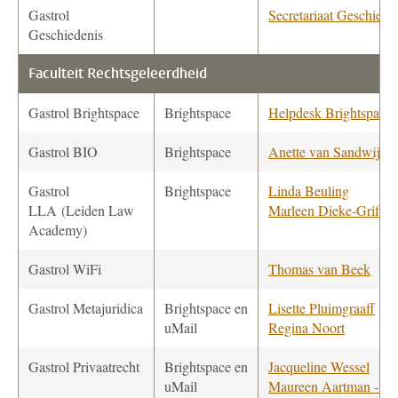
Gastrol
Secretariaat Geschiede
Geschiedenis
Faculteit Rechtsgeleerdheid
Gastrol Brightspace
Brightspace
Helpdesk Brightspace
Gastrol BIO
Brightspace
Anette van Sandwijk
Gastrol
Brightspace
Linda Beuling
LLA
(Leiden Law
Marleen Dieke-Griffio
Academy)
Gastrol WiFi
Thomas van Beek
Gastrol Metajuridica
Brightspace en
Lisette Pluimgraaff
uMail
Regina Noort
Gastrol Privaatrecht
Brightspace en
Jacqueline Wessel
uMail
Maureen Aartman - va