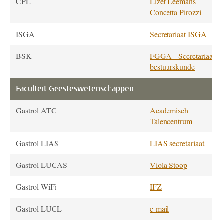
CPL
Lizet Leemans
Concetta Pirozzi
ISGA
Secretariaat ISGA
BSK
FGGA - Secretariaat
bestuurskunde
Faculteit Geesteswetenschappen
Gastrol ATC
Academisch
Talencentrum
Gastrol LIAS
LIAS secretariaat
Gastrol LUCAS
Viola Stoop
Gastrol WiFi
IFZ
Gastrol LUCL
e-mail