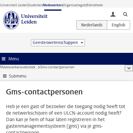
Ga direct naar de inhoud
Universiteit Leiden
Studenten
Medewerkers
Organisatiegids
Bibliotheek
toggle lo
Geesteswetenschappen
Menu
Medewerkerswebsite
...
Gms-contactpersonen
too
Submenu
Gms-contactpersonen
Heb je een gast of bezoeker die toegang nodig heeft tot
de netwerkschijven of een ULCN-account nodig heeft?
Dan kan je hem of haar laten registreren in het
gastenmanagementsysteem (gms) via je gms-
contactpersoon.