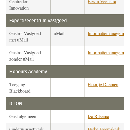
Centre for
Erwin Veenstra
Innovation
Expertisecentrum Vastgoed
Gastrol Vastgoed
uMail
Informatiemanagement
met uMail
Gastrol Vastgoed
Informatiemanagement
zonder uMail
Honours Academy
Toegang
Floortje Daemen
Blackboard
ICLON
Gast algemeen
Iza Ritsema
Onderwijsnetwerk
Hiske Heemskerk