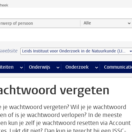
theek
werp of persoon en selecteer categorie
Alle
swebsite
Leids Instituut voor Onderzoek in de Natuurkunde (LION)
na’s
 pagina’s
iteiten
meer Faciliteiten pagina’s
Onderwijs
meer Onderwijs pagina’s
Onderzoek
meer Onderzoek p
Communicati
chtwoord vergeten
e je wachtwoord vergeten? Wil je je wachtwoord
gen of is je wachtwoord verlopen? In de meeste
len kun je zelf je wachtwoord resetten via Account
es. Lukt dit niet? Dan kun je terecht bij een ISSC-