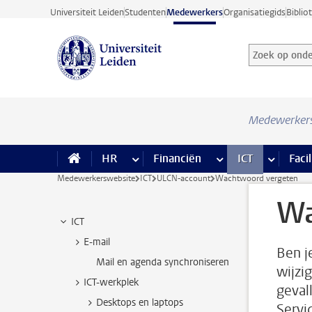
Ga direct naar de inhoud
Universiteit Leiden
Studenten
Medewerkers
Organisatiegids
Biblio
Zoek op onder
Zoekterm
Medewerker
HR
meer HR pagina’s
Financiën
meer Financiën pagi
ICT
meer ICT
Facil
Medewerkerswebsite
ICT
ULCN-account
Wachtwoord vergeten
Wa
ICT
E-mail
Ben j
Mail en agenda synchroniseren
wijzi
ICT-werkplek
geval
Desktops en laptops
Servic