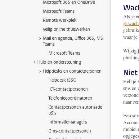
Microsoft 365 en OneDrive
Wach
Microsoft Teams
Als je e
Remote werkplek
je wach
Veilig online thuiswerken
gebruik
waar je
Mail en agenda, Office 365, MS
Teams
Wijzig j
Microsoft Teams
phishin
Hulp en ondersteuning
Niet
Helpdesks en contactpersonen
Helpdesk ISSC
Heb je 
sms en 
ICT-contactpersonen
verzonde
Telefoniecoordinatoren
naar een
Contactpersonen autorisatie
uSis
Een sms
Account
Informatiemanagers
mobiel n
Gms-contactpersonen
opgegev