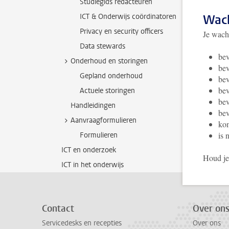
Studiegids redacteuren
ICT & Onderwijs coördinatoren
Wac
Privacy en security officers
Je wach
Data stewards
bev
Onderhoud en storingen
bev
Gepland onderhoud
bev
bev
Actuele storingen
bev
Handleidingen
bev
Aanvraagformulieren
kom
is 
Formulieren
ICT en onderzoek
Houd je 
ICT in het onderwijs
Contact
Over on
Servicedesks en recepties
Over ons