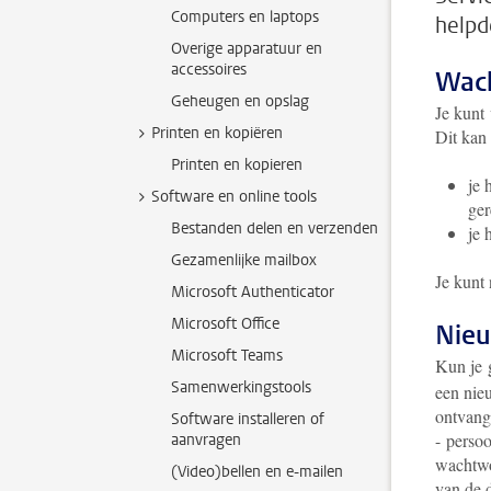
Computers en laptops
helpd
Overige apparatuur en
accessoires
Wach
Geheugen en opslag
Je kunt
Printen en kopiëren
Dit kan 
Printen en kopieren
je 
Software en online tools
ger
Bestanden delen en verzenden
je 
Gezamenlijke mailbox
Je kunt
Microsoft Authenticator
Microsoft Office
Nieu
Microsoft Teams
Kun je 
Samenwerkingstools
een nie
ontvangt
Software installeren of
- persoo
aanvragen
wachtwo
(Video)bellen en e-mailen
van de 