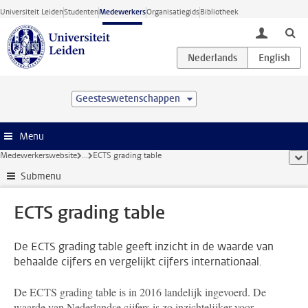
Ga direct naar de inhoud
Universiteit Leiden
Studenten
Medewerkers
Organisatiegids
Bibliotheek
toggle lo
Geesteswetenschappen
Menu
Medewerkerswebsite
...
ECTS grading table
too
Submenu
ECTS grading table
De ECTS grading table geeft inzicht in de waarde van
behaalde cijfers en vergelijkt cijfers internationaal.
De ECTS grading table is in 2016 landelijk ingevoerd. De
waarde van Nederlandse cijfers is zo inzichtelijker voor