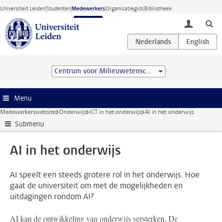
Ga direct naar de inhoud
Universiteit Leiden
Studenten
Medewerkers
Organisatiegids
Bibliotheek
toggle lo
Centrum voor Milieuwetenschappen Leiden (CML)
Menu
Medewerkerswebsite
Onderwijs
ICT in het onderwijs
AI in het onderwijs
Submenu
AI in het onderwijs
AI speelt een steeds grotere rol in het onderwijs. Hoe
gaat de universiteit om met de mogelijkheden en
uitdagingen rondom AI?
AI kan de ontwikkeling van onderwijs versterken. De