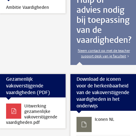
advies nodig
Ambitie Vaardigheden
bij toepassing
van de
vaardigheden?
Neem contact op met de teacher
support desk van je faculteit
Gezamenlijk
Download de iconen
vakoverstijgende
voor de herkenbaarheid
vaardigheden (PDF)
van de vakoverstijgende
vaardigheden in het
onderwijs
Uitwerking
gezamenlijke
vakoverstijgende
Iconen NL
vaardigheden.pdf