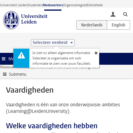
Ga direct naar de inhoud
Universiteit Leiden
Studenten
Medewerkers
Organisatiegids
Bibliotheek
toggle lo
Selecteer eenheid
Je ziet nu alleen algemene informatie.
Selecteer je organisatie om ook
Menu
informatie te zien over jouw faculteit.
Medewerkerswebsite
Onderwijs
Onderwijsvisie
Vaardigheden
Submenu
Vaardigheden
Vaardigheden is één van onze onderwijsvisie-ambities
(Learning@LeidenUniversity).
Welke vaardigheden hebben