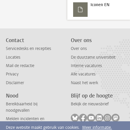
Iconen EN
Contact
Over ons
Servicedesks en recepties
Over ons
Locaties
De duurzame universiteit
Mail de redactie
Interne vacatures
Privacy
Alle vacatures
Disclaimer
Naast het werk
Nood
Blijf op de hoogte
Bereikbaarheid bij
Bekijk de nieuwsbrief
noodgevallen
Volg ons op bluesky
Volg ons op facebook
Volg ons op youtub
Volg ons op li
Volg ons o
Volg 
Melden incidenten en
ongevallen
Deze website maakt gebruik van cookies.
Meer informatie.