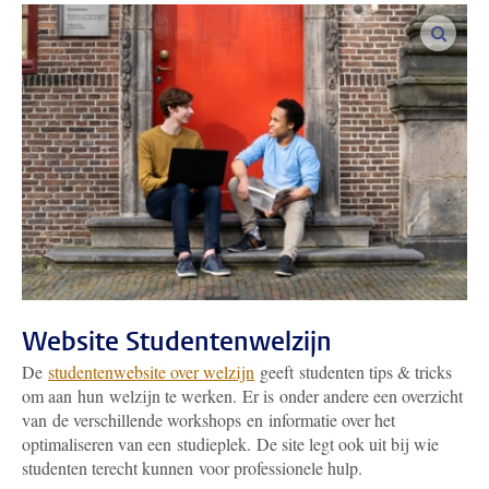
vergro
Website Studentenwelzijn
De
studentenwebsite over welzijn
geeft studenten tips & tricks
om aan hun welzijn te werken. Er is onder andere een overzicht
van de verschillende workshops en informatie over het
optimaliseren van een studieplek. De site legt ook uit bij wie
studenten terecht kunnen voor professionele hulp.