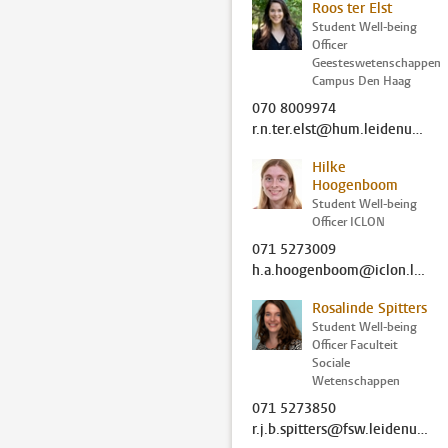
Roos ter Elst
Student Well-being
Officer
Geesteswetenschappen
Campus Den Haag
070 8009974
r.n.ter.elst@hum.leidenuniv.nl
Hilke
Hoogenboom
Student Well-being
Officer ICLON
071 5273009
h.a.hoogenboom@iclon.leidenuniv.nl
Rosalinde Spitters
Student Well-being
Officer Faculteit
Sociale
Wetenschappen
071 5273850
r.j.b.spitters@fsw.leidenuniv.nl