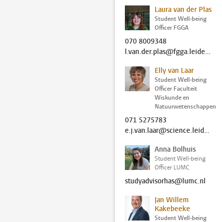
Laura van der Plas
Student Well-being
Officer FGGA
070 8009348
l.van.der.plas@fgga.leidenuniv.nl
Elly van Laar
Student Well-being
Officer Faculteit
Wiskunde en
Natuurwetenschappen
071 5275783
e.j.van.laar@science.leidenuniv.nl
Anna Bolhuis
Student Well-being
Officer LUMC
studyadvisorhas@lumc.nl
Jan Willem
Kakebeeke
Student Well-being