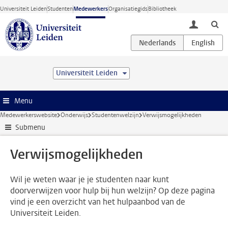
Ga direct naar de inhoud
Universiteit Leiden
Studenten
Medewerkers
Organisatiegids
Bibliotheek
toggle lo
Universiteit Leiden
Menu
Medewerkerswebsite
Onderwijs
Studentenwelzijn
Verwijsmogelijkheden
Submenu
Verwijsmogelijkheden
Wil je weten waar je je studenten naar kunt
doorverwijzen voor hulp bij hun welzijn? Op deze pagina
vind je een overzicht van het hulpaanbod van de
Universiteit Leiden.