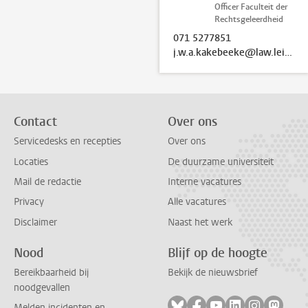
Officer Faculteit der
Rechtsgeleerdheid
071 5277851
j.w.a.kakebeeke@law.leidenuniv.nl
Contact
Over ons
Servicedesks en recepties
Over ons
Locaties
De duurzame universiteit
Mail de redactie
Interne vacatures
Privacy
Alle vacatures
Disclaimer
Naast het werk
Nood
Blijf op de hoogte
Bereikbaarheid bij
Bekijk de nieuwsbrief
noodgevallen
Volg ons op bluesky
Volg ons op facebook
Volg ons op youtub
Volg ons op li
Volg ons o
Volg 
Melden incidenten en