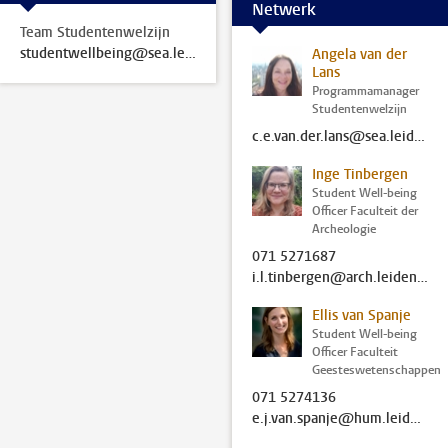
Netwerk
Team Studentenwelzijn
studentwellbeing@sea.leidenuniv.nl
Angela van der
Lans
Programmamanager
Studentenwelzijn
c.e.van.der.lans@sea.leidenuniv.nl
Inge Tinbergen
Student Well-being
Officer Faculteit der
Archeologie
071 5271687
i.l.tinbergen@arch.leidenuniv.nl
Ellis van Spanje
Student Well-being
Officer Faculteit
Geesteswetenschappen
071 5274136
e.j.van.spanje@hum.leidenuniv.nl